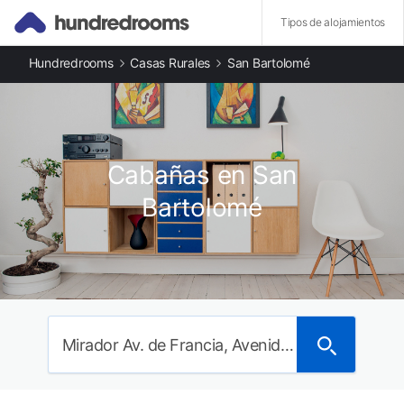
Tipos de alojamientos
Hundredrooms
Casas Rurales
San Bartolomé
Otros tipos de alojamiento
Casas rurales en San Bartolomé
Apartamentos en San Bartolomé
Comunidades destacadas
Casas rurales en Guadalupe
Cabañas en San
Casas rurales en San Juan
Casas rurales en Martinica
Bartolomé
Casas rurales en Castries
Casas rurales en La Altagracia
Casas rurales en Samaná
Casas rurales en Aruba
Casas rurales en Magdalena
Mirador Av. de Francia, Avenida de Francia, San Bartolomé, España