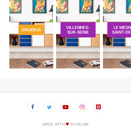
VILLENNES-
LE MESN
ORGERUS
SUR-SEINE
SAINT-DE
MADE WITH
IN PALMA