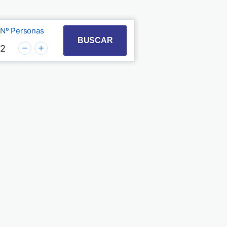
Nº Personas
t with the calendar and select a date. Press the quest
 to interact with the calendar and select a date. Pre
BUSCAR
2