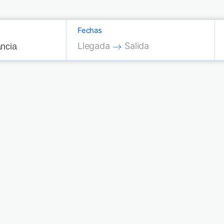
Fechas
Press the down arrow key to interac
Press the down arrow key
Llegada
Salida