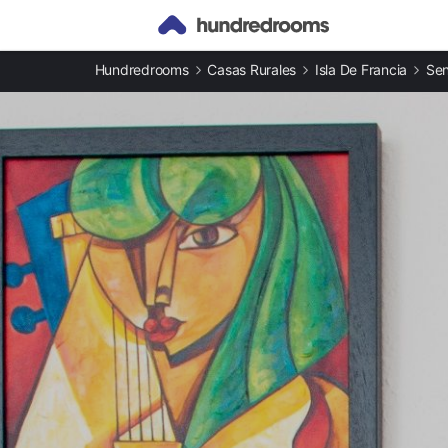
Otros tipos de alojamiento
Hundredrooms
Casas Rurales
Isla De Francia
Sen
Casas rurales en Villepinte
Apartamentos en Villepinte