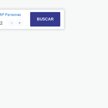
Nº Personas
t with the calendar and select a date. Press the quest
 to interact with the calendar and select a date. Pre
BUSCAR
2