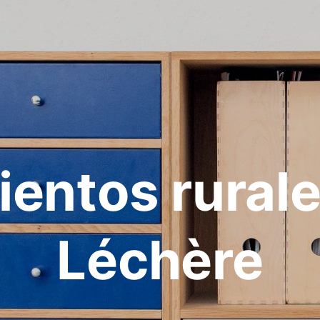
ientos rurale
Léchère