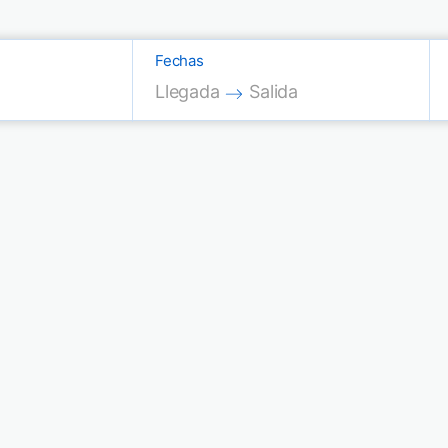
Fechas
Press the down arrow key to interac
Press the down arrow key
Llegada
Salida