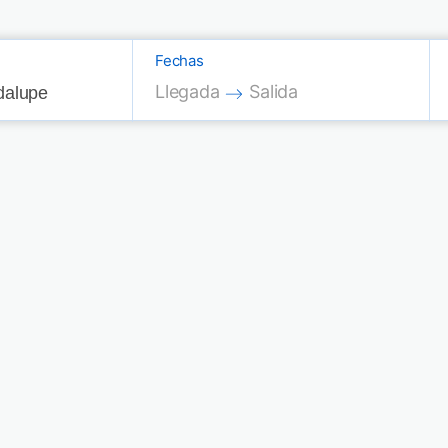
Fechas
Press the down arrow key to interac
Press the down arrow key
Llegada
Salida