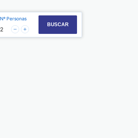
Nº Personas
t with the calendar and select a date. Press the quest
 to interact with the calendar and select a date. Pre
BUSCAR
2