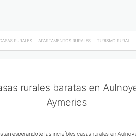
CASAS RURALES
APARTAMENTOS RURALES
TURISMO RURAL
sas rurales baratas en Aulnoy
Aymeries
tán esperandote las increíbles casas rurales en Aulnoy