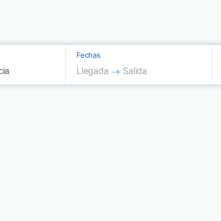
Fechas
Press the down arrow key to interac
Press the down arrow key
Llegada
Salida