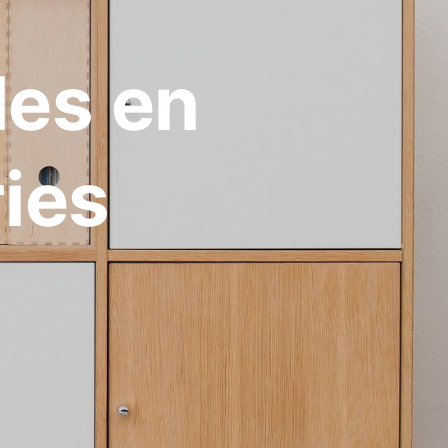
les en
ies