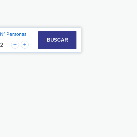
Nº Personas
t with the calendar and select a date. Press the quest
 to interact with the calendar and select a date. Pre
BUSCAR
2