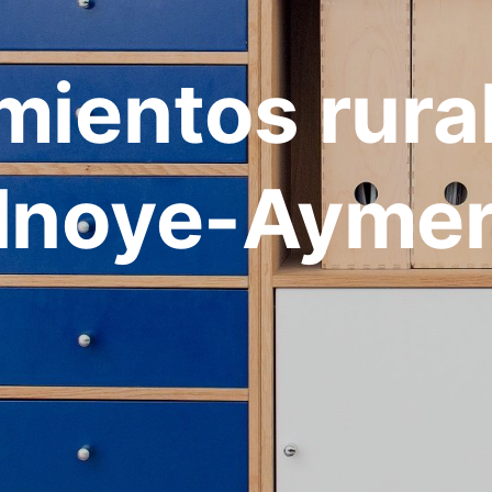
mientos rura
lnoye-Aymer