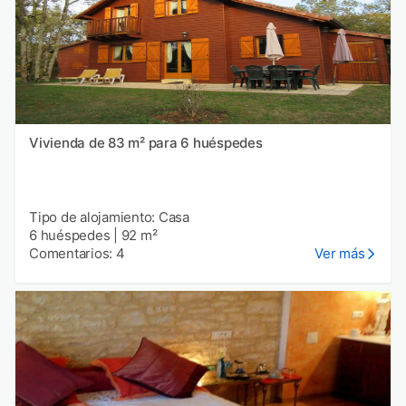
Vivienda de 83 m² para 6 huéspedes
Tipo de alojamiento: Casa
6 huéspedes
|
92 m²
Comentarios: 4
Ver más