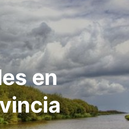
les en
ovincia