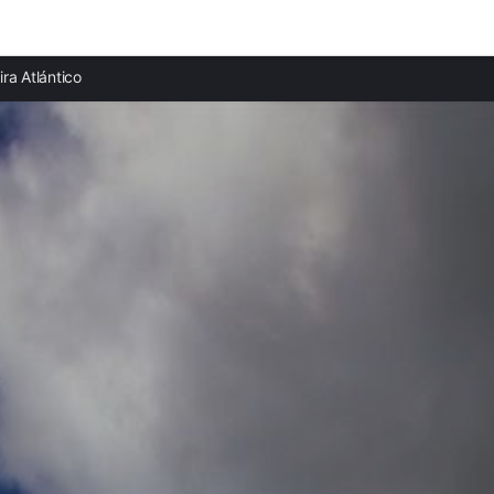
Ciudades destacadas
Provi
ira Atlántico
Casas rurales en La Chapelle-sur-Erdre
Casas
Casas rurales en Nantes
Casas 
Casas rurales en Rezé
Casas
Casas rurales en Saint-Brevin-les-Pins
Casas 
Casas rurales en La Bernerie-en-Retz
Casas 
Casas rurales en Pornic
Casas 
Casas rurales en Saint-Nazaire
Casas 
Casas rurales en Machecoul
Casas 