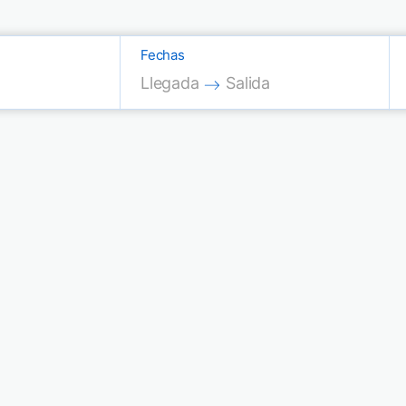
Fechas
Press the down arrow key to interac
Press the down arrow key
Llegada
Salida