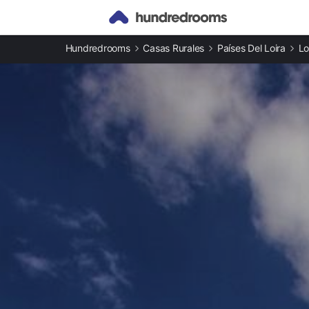
Otros tipos de alojamiento
Hundredrooms
Casas Rurales
Países Del Loira
Lo
Casas rurales en Loira Atlántico provincia
Apartamentos en Loira Atlántico provincia