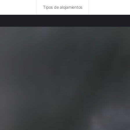
Tipos de alojamientos
ncias destacadas
 rurales en Vandea provincia
rurales en Isla de Yeu provincia
 rurales en Hœdic provincia
rurales en Île-aux-Moines provincia
rurales en Maine y Loira provincia
rurales en Belle-Île-en-Mer provincia
rurales en Morbihan provincia
rurales en Ille y Vilaine provincia