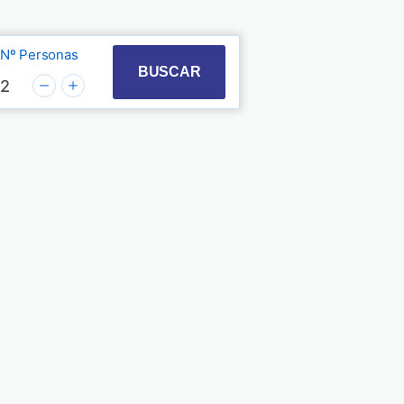
Nº Personas
t with the calendar and select a date. Press the quest
 to interact with the calendar and select a date. Pre
BUSCAR
2