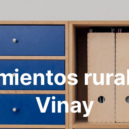
mientos rura
Vinay