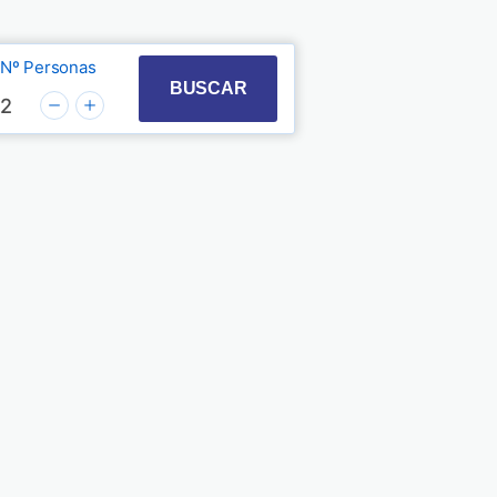
Nº Personas
t with the calendar and select a date. Press the quest
 to interact with the calendar and select a date. Pre
BUSCAR
2