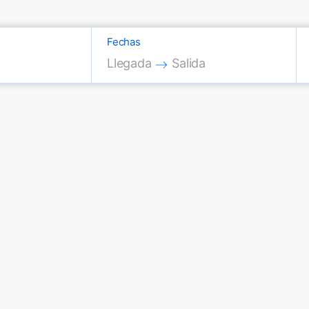
Fechas
Press the down arrow key to interac
Press the down arrow key
Llegada
Salida