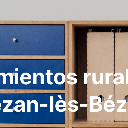
mientos rura
zan-lès-Béz