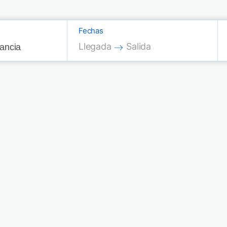
Fechas
Press the down arrow key to interac
Press the down arrow key
Llegada
Salida