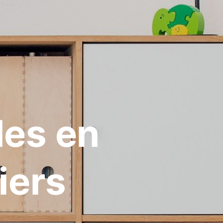
les en
iers