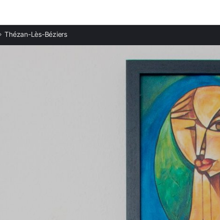
Ciudades destacadas
Thézan-Lès-Béziers
Casas rurales en Murviel-lès-Béziers
Casas rurales en Lignan-sur-Orb
Casas rurales en Maraussan
Casas rurales en Cazouls-lès-Béziers
Casas rurales en Maureilhan
Casas rurales en Boujan-sur-Libron
Casas rurales en Béziers
Casas rurales en Cessenon-sur-Orb