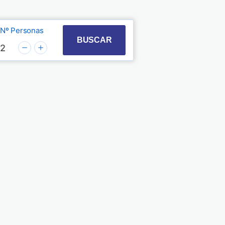
Nº Personas
t with the calendar and select a date. Press the quest
 to interact with the calendar and select a date. Pre
BUSCAR
2