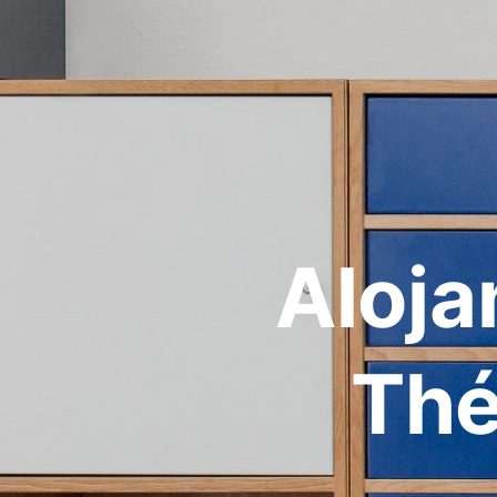
Aloja
Thé