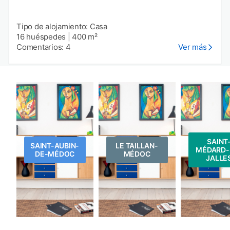
Tipo de alojamiento: Casa
16 huéspedes
|
400 m²
Comentarios: 4
Ver más
SAINT
SAINT-AUBIN-
LE TAILLAN-
MÉDARD-
DE-MÉDOC
MÉDOC
JALLE