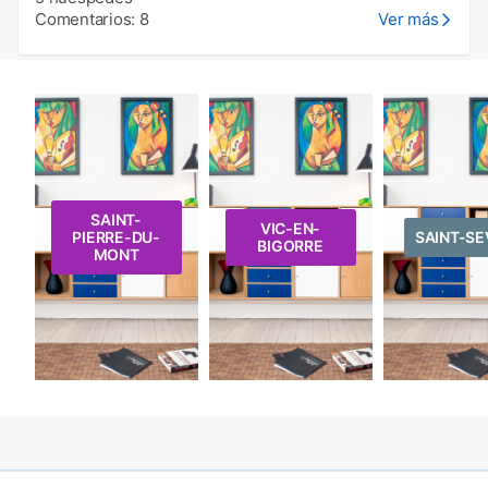
Comentarios: 8
Ver más
SAINT-
VIC-EN-
PIERRE-DU-
SAINT-SE
BIGORRE
MONT