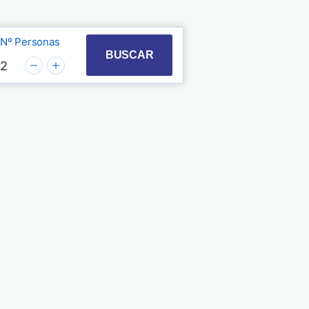
Nº Personas
t with the calendar and select a date. Press the quest
 to interact with the calendar and select a date. Pre
BUSCAR
2