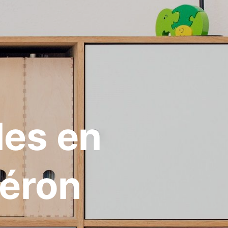
les en
léron