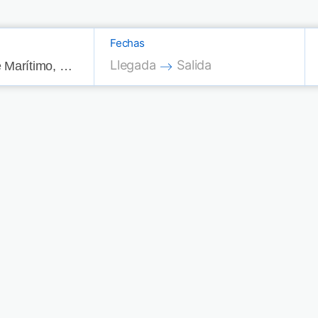
Fechas
Press the down arrow key to interac
Press the down arrow key
Llegada
Salida