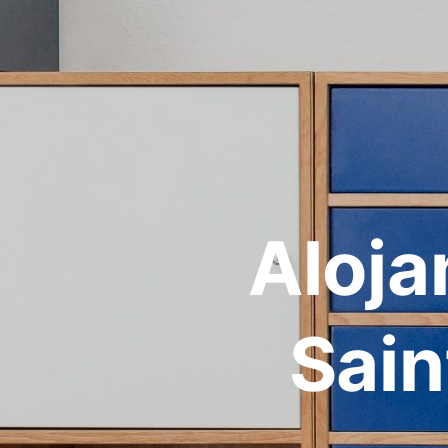
Aloja
Sain