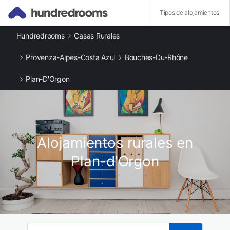
Tipos de alojamientos
Hundredrooms
Casas Rurales
Otros tipos de alojamiento
Casas rurales en Plan-d'Orgon
Provenza-Alpes-Costa Azul
Bouches-Du-Rhône
Apartamentos en Plan-d'Orgon
Ciudades destacadas
Plan-D'Orgon
Casas rurales en Cavaillon
Casas rurales en Saint-Andiol
Casas rurales en Cheval-Blanc
Casas rurales en Cabannes
Casas rurales en Sénas
Alojamientos rurales en
Casas rurales en Robion
Casas rurales en Caumont-sur-Durance
Plan-d'Orgon
Casas rurales en Noves