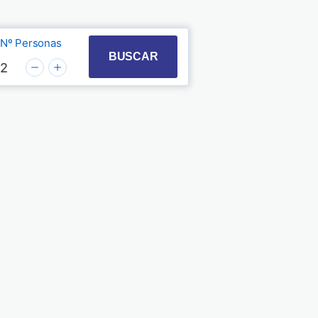
Nº Personas
t with the calendar and select a date. Press the quest
 to interact with the calendar and select a date. Pre
BUSCAR
2