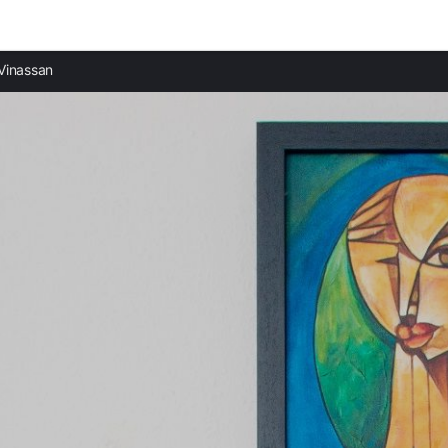
Ciudades destacadas
Vinassan
Casas rurales en Narbona
Casas rurales en Gruissan
Casas rurales en Ouveillan
Casas rurales en Colombiers
Casas rurales en Capestang
Casas rurales en Vendres
Casas rurales en Montady
Casas rurales en Bizanet