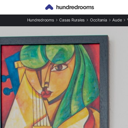
Otros tipos de alojamiento
Hundredrooms
Casas Rurales
Occitania
Aude
Casas rurales en Vinassan
Apartamentos en Vinassan