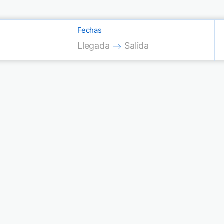
Fechas
Press the down arrow key to interac
Press the down arrow key
Llegada
Salida