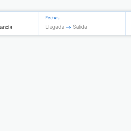
Fechas
Press the down arrow key to interac
Press the down arrow key
Llegada
Salida