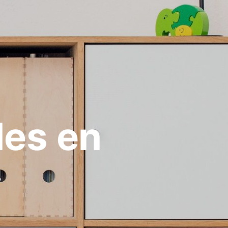
les en
y