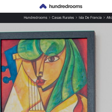
Otros tipos de alojamiento
Hundredrooms
Casas Rurales
Isla De Francia
Alt
Casas rurales en Ville-d'Avray
Apartamentos en Ville-d'Avray