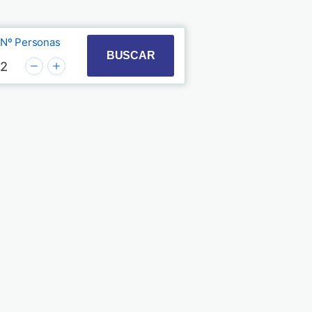
Nº Personas
t with the calendar and select a date. Press the quest
 to interact with the calendar and select a date. Pre
BUSCAR
2