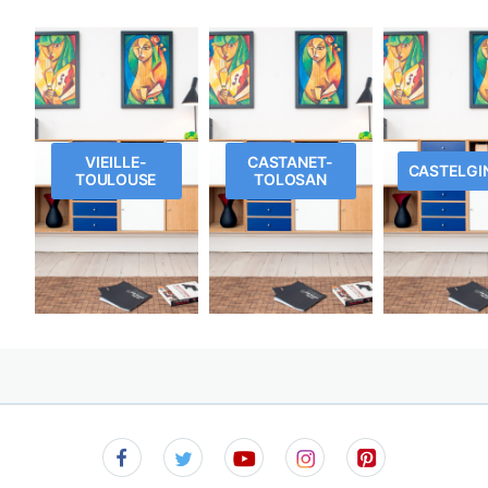
VIEILLE-
CASTANET-
CASTELGI
TOULOUSE
TOLOSAN