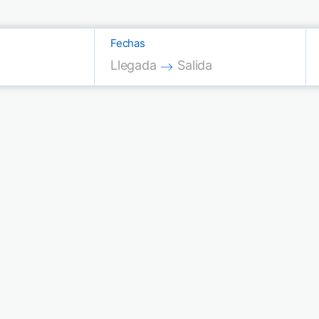
Fechas
Press the down arrow key to interac
Press the down arrow key
Llegada
Salida