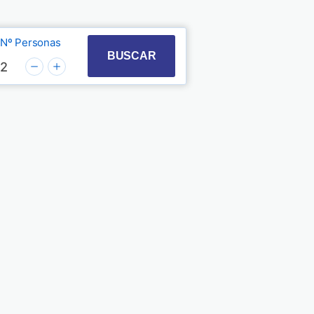
Nº Personas
t with the calendar and select a date. Press the quest
 to interact with the calendar and select a date. Pre
BUSCAR
2