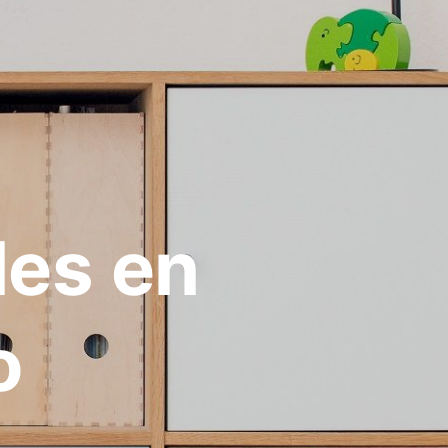
les en
o