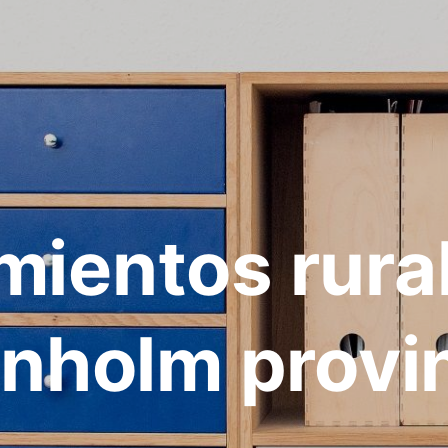
mientos rura
nholm provi