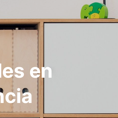
les en
ncia