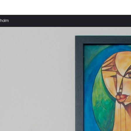
Provincias destacadas
nholm
Casas rurales en Malmö provincia
Casas rurales en Kołobrzeg provincia
Casas rurales en Rügen provincia
Casas rurales en Świnoujście provincia
Casas rurales en Usedom provincia
Casas rurales en Møn provincia
Casas rurales en Pommerania provincia
Casas rurales en Fischland-Darß Zingst provincia