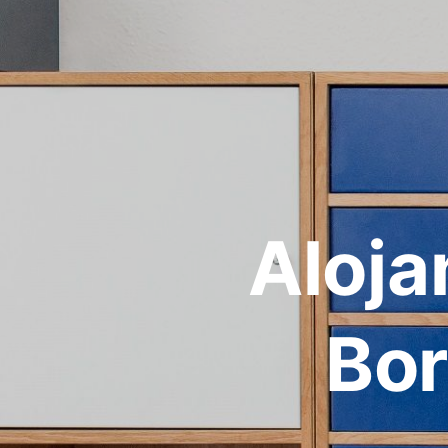
Aloja
Bor