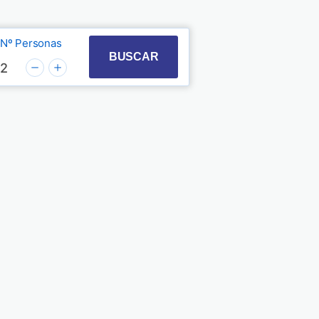
Nº Personas
t with the calendar and select a date. Press the quest
 to interact with the calendar and select a date. Pre
BUSCAR
2