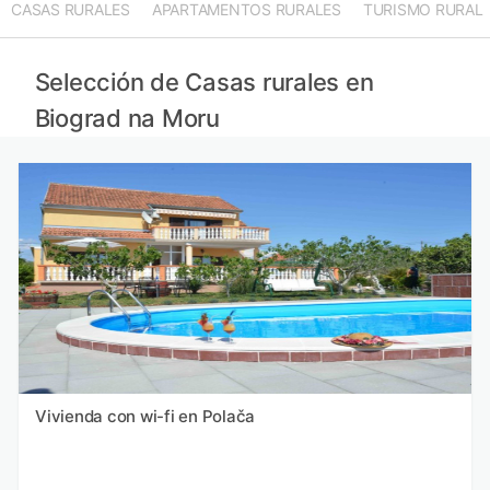
CASAS RURALES
APARTAMENTOS RURALES
TURISMO RURAL
Casas rurales en Vir provincia
Casas rurales en Rogoznica provincia
Casas rurales en Trogir provincia
Selección de Casas rurales en
Casas rurales en Čiovo provincia
Biograd na Moru
Vivienda con wi-fi en Polača