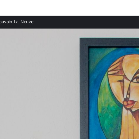
Ciudades destacadas
Provi
Louvain-La-Neuve
Casas rurales en Louvain-la-Neuve
Casas 
Casas rurales en Meaux
Casas 
Casas rurales en Viarmes
Casas 
Casas rurales en Louvres
Casas
Casas rurales en Thorigny-sur-Marne
Casas
Casas rurales en Sevran
Casas 
Casas rurales en Saint-Brice-sous-Forêt
Casas
Casas rurales en Villecresnes
Casas 