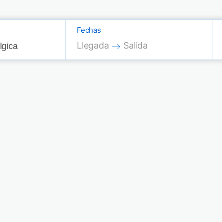
Fechas
Press the down arrow key to interac
Press the down arrow key
Llegada
Salida