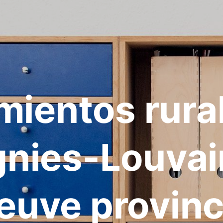
mientos rura
gnies-Louvai
euve provinc