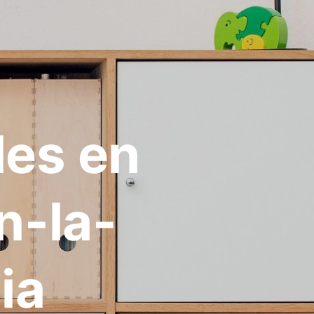
les en
n-la-
ia