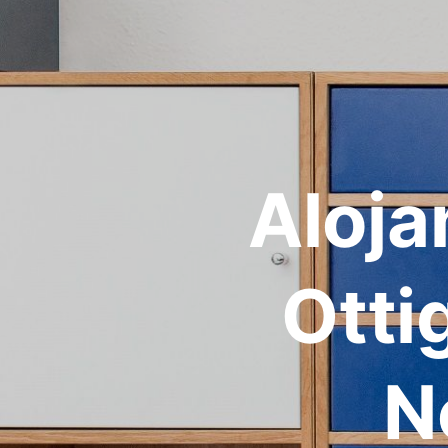
Aloja
Otti
N