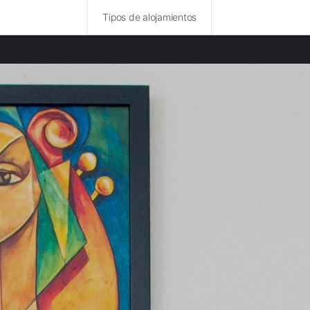
Tipos de alojamientos
ncias destacadas
rurales en Saint-Gilles provincia
rurales en Bruselas provincia
rurales en Henao provincia
 rurales en Namur provincia
 rurales en Amberes provincia
rurales en Flandes oriental provincia
 rurales en Luxemburgo provincia
rurales en Lieja provincia