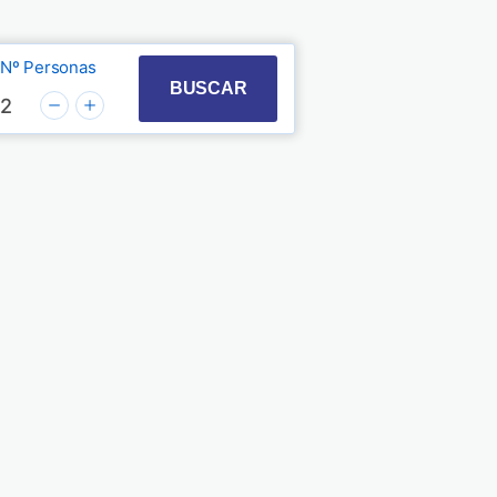
Nº Personas
t with the calendar and select a date. Press the quest
 to interact with the calendar and select a date. Pre
BUSCAR
2