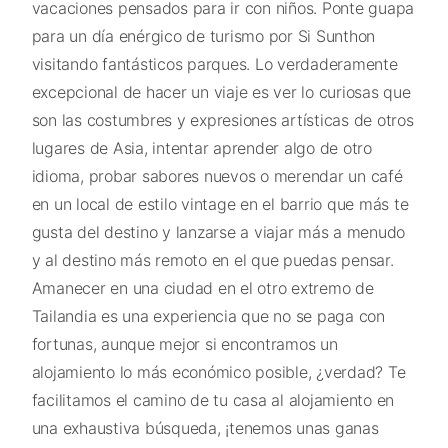
vacaciones pensados para ir con niños. Ponte guapa
para un día enérgico de turismo por Si Sunthon
visitando fantásticos parques. Lo verdaderamente
excepcional de hacer un viaje es ver lo curiosas que
son las costumbres y expresiones artísticas de otros
lugares de Asia, intentar aprender algo de otro
idioma, probar sabores nuevos o merendar un café
en un local de estilo vintage en el barrio que más te
gusta del destino y lanzarse a viajar más a menudo
y al destino más remoto en el que puedas pensar.
Amanecer en una ciudad en el otro extremo de
Tailandia es una experiencia que no se paga con
fortunas, aunque mejor si encontramos un
alojamiento lo más económico posible, ¿verdad? Te
facilitamos el camino de tu casa al alojamiento en
una exhaustiva búsqueda, ¡tenemos unas ganas