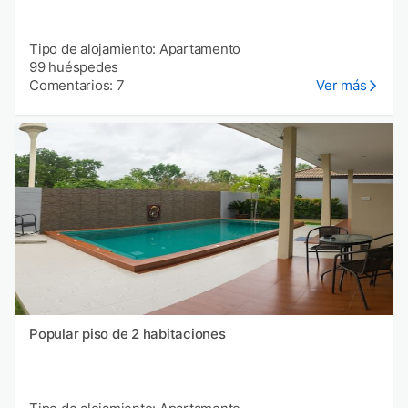
Tipo de alojamiento: Apartamento
99 huéspedes
Comentarios: 7
Ver más
Popular piso de 2 habitaciones