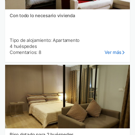
Con todo lo necesario vivienda
Tipo de alojamiento: Apartamento
4 huéspedes
Comentarios: 8
Ver más
Piso dotado para 2 huéspedes