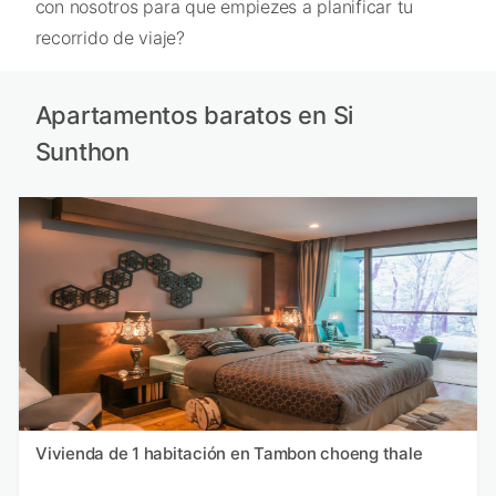
con nosotros para que empiezes a planificar tu
recorrido de viaje?
Apartamentos baratos en Si
Sunthon
Vivienda de 1 habitación en Tambon choeng thale