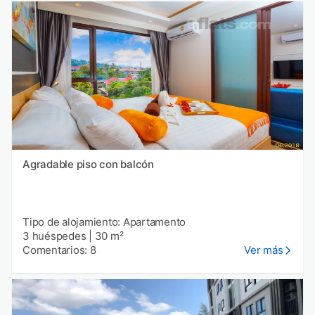
Agradable piso con balcón
Tipo de alojamiento: Apartamento
3 huéspedes
|
30 m²
Comentarios: 8
Ver más