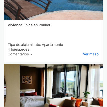
Vivienda única en Phuket
Tipo de alojamiento: Apartamento
4 huéspedes
Comentarios: 7
Ver más