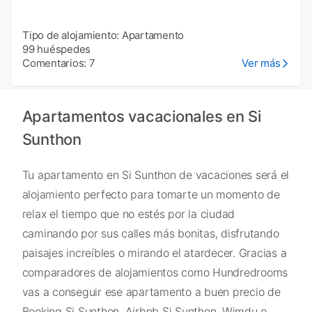
Tipo de alojamiento: Apartamento
99 huéspedes
Comentarios: 7
Ver más
Apartamentos vacacionales en Si
Sunthon
Tu apartamento en Si Sunthon de vacaciones será el
alojamiento perfecto para tomarte un momento de
relax el tiempo que no estés por la ciudad
caminando por sus calles más bonitas, disfrutando
paisajes increíbles o mirando el atardecer. Gracias a
comparadores de alojamientos como Hundredrooms
vas a conseguir ese apartamento a buen precio de
Booking Si Sunthon, Airbnb Si Sunthon, Wimdu o