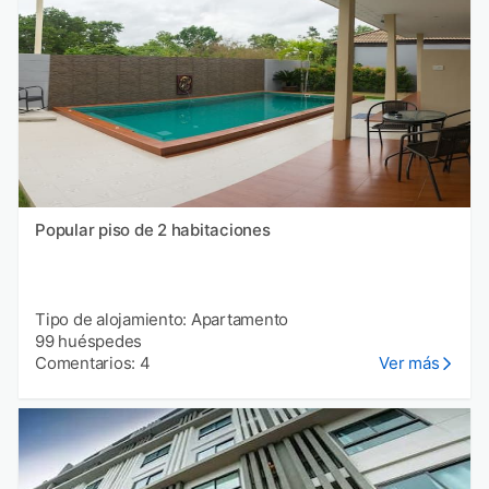
Popular piso de 2 habitaciones
Tipo de alojamiento: Apartamento
99 huéspedes
Comentarios: 4
Ver más