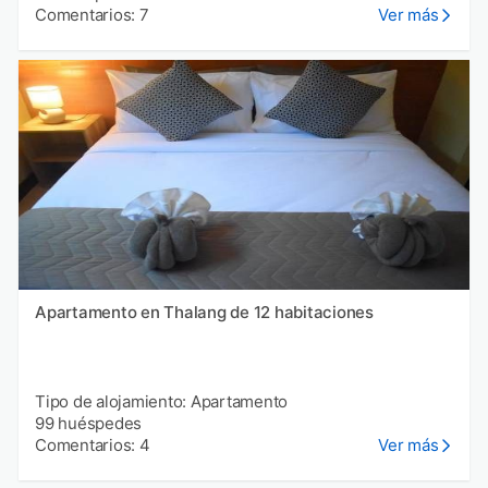
Comentarios: 7
Ver más
Apartamento en Thalang de 12 habitaciones
Tipo de alojamiento: Apartamento
99 huéspedes
Comentarios: 4
Ver más