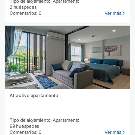
Tipo de alojamiento: Apartamento
2 huéspedes
Comentarios: 6
Ver más
Atractivo apartamento
Tipo de alojamiento: Apartamento
99 huéspedes
Comentarios: 6
Ver más