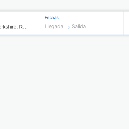
Fechas
Press the down arrow key to interac
Press the down arrow key
Llegada
Salida