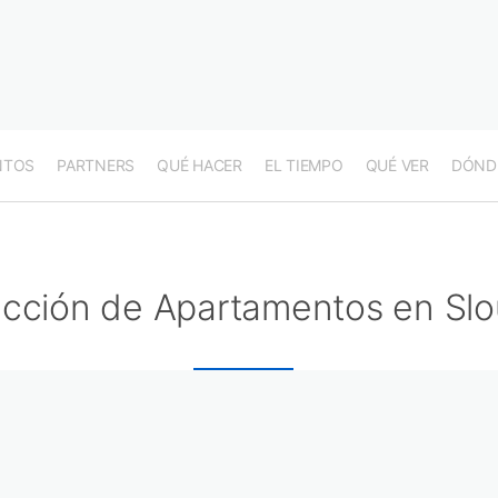
NTOS
PARTNERS
QUÉ HACER
EL TIEMPO
QUÉ VER
DÓND
ección de Apartamentos en Sl