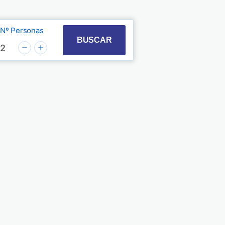
Nº Personas
t with the calendar and select a date. Press the quest
 to interact with the calendar and select a date. Pre
BUSCAR
2