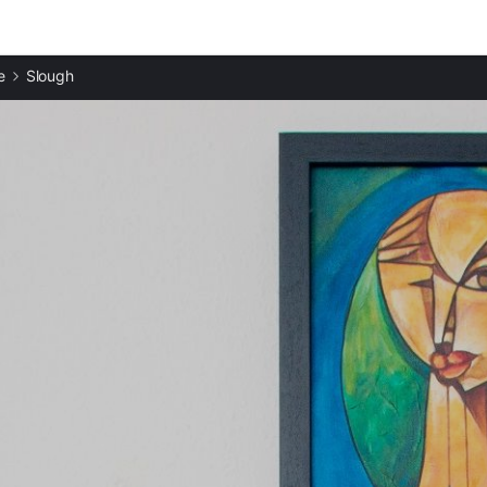
Ciudades destacadas
e
Slough
Apartamentos en Windsor
Apartamentos en Wokingham
Apartamentos en Watford
Apartamentos en Woking
Apartamentos en Reading
Apartamentos en Normandy
Apartamentos en Guildford
Apartamentos en St. Albans