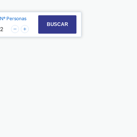
Nº Personas
t with the calendar and select a date. Press the quest
 to interact with the calendar and select a date. Pre
BUSCAR
2