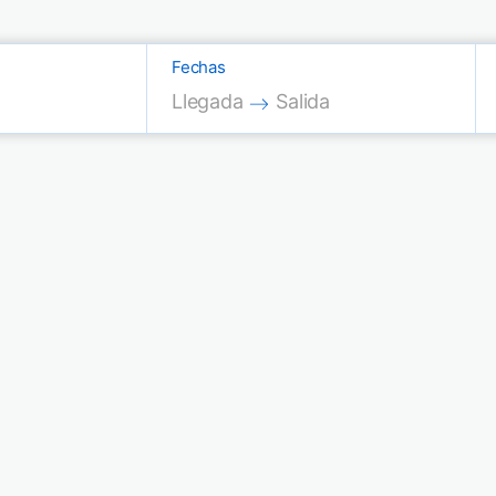
Fechas
Press the down arrow key to interac
Press the down arrow key
Llegada
Salida