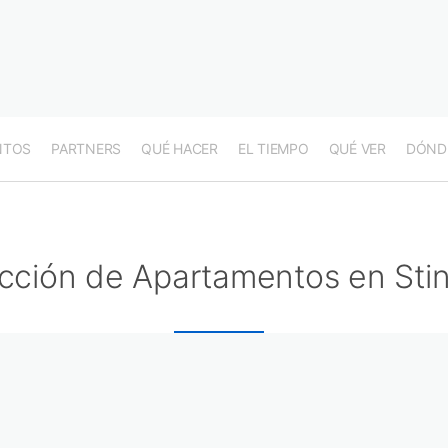
NTOS
PARTNERS
QUÉ HACER
EL TIEMPO
QUÉ VER
DÓND
cción de Apartamentos en Stin