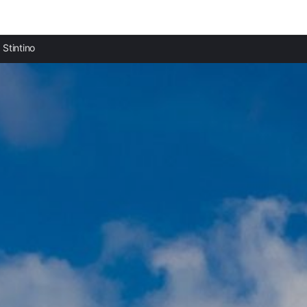
Ciudades destacadas
Stintino
Apartamentos en Porto Torres
Apartamentos en Sassari
Apartamentos en Alghero
Apartamentos en Valledoria
Apartamentos en Bosa Marina
Apartamentos en Es Castell
Apartamentos en Maó-Mahón
Apartamentos en Arenal d'en Castell