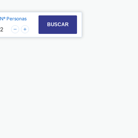
Nº Personas
t with the calendar and select a date. Press the quest
 to interact with the calendar and select a date. Pre
BUSCAR
2