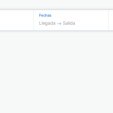
Fechas
Press the down arrow key to interac
Press the down arrow key
Llegada
Salida