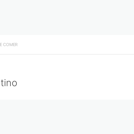
E COMER
tino