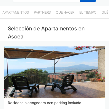
APARTAMENTOS
PARTNERS
QUÉ HACER
EL TIEMPO
QUÉ
Selección de Apartamentos en
Ascea
Residencia acogedora con parking incluído