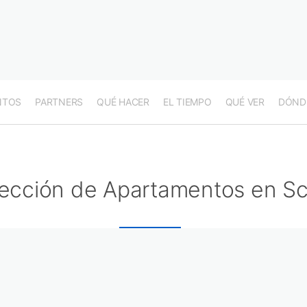
NTOS
PARTNERS
QUÉ HACER
EL TIEMPO
QUÉ VER
DÓND
ección de Apartamentos en Sci