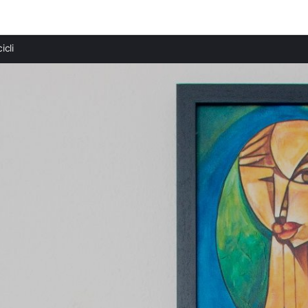
Ciudades destacadas
icli
Apartamentos en Donnalucata
Apartamentos en Módica
Apartamentos en Marina di Modica
Apartamentos en Marina di Ragusa
Apartamentos en Pozzallo
Apartamentos en Casuzze
Apartamentos en Punta Secca
Apartamentos en Noto