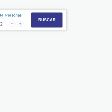
Nº Personas
t with the calendar and select a date. Press the quest
 to interact with the calendar and select a date. Pre
BUSCAR
2