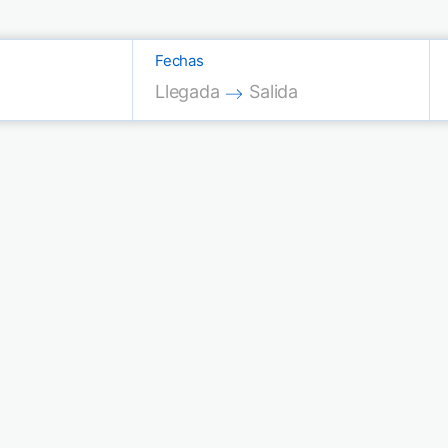
Fechas
Press the down arrow key to interac
Press the down arrow key
Llegada
Salida