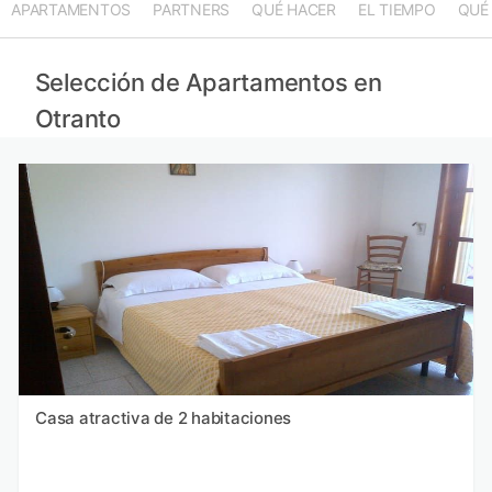
APARTAMENTOS
PARTNERS
QUÉ HACER
EL TIEMPO
QUÉ
Selección de Apartamentos en
Otranto
Casa atractiva de 2 habitaciones