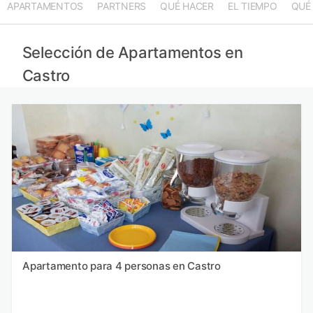
APARTAMENTOS
PARTNERS
QUÉ HACER
EL TIEMPO
QUÉ
Selección de Apartamentos en
Castro
Apartamento para 4 personas en Castro