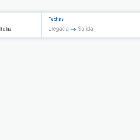
Fechas
Press the down arrow key to interac
Press the down arrow key
Llegada
Salida