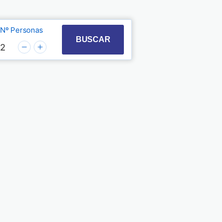
Nº Personas
t with the calendar and select a date. Press the quest
 to interact with the calendar and select a date. Pre
BUSCAR
2