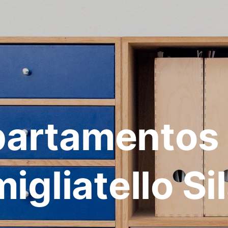
artamentos
igliatello Si