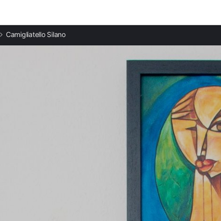
Ciudades destacadas
Camigliatello Silano
Apartamentos en Cosenza
Apartamentos en Paula
Apartamentos en Amantea
Apartamentos en Cariati
Apartamentos en Cetraro
Apartamentos en Sibari
Apartamentos en Catanzaro
Apartamentos en Villapiana