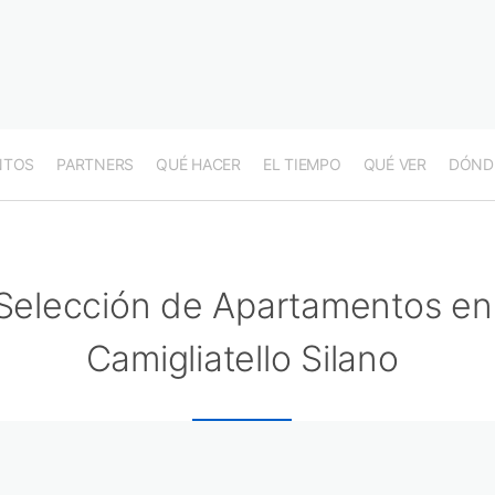
NTOS
PARTNERS
QUÉ HACER
EL TIEMPO
QUÉ VER
DÓND
Selección de Apartamentos en
Camigliatello Silano