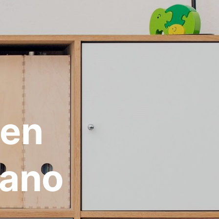
 en
lano