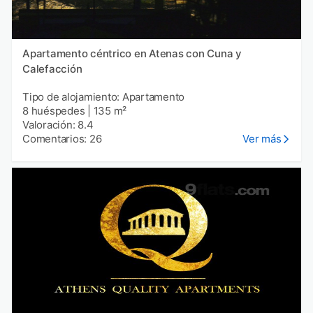
Apartamento céntrico en Atenas con Cuna y
Calefacción
Tipo de alojamiento: Apartamento
8 huéspedes
|
135 m²
Valoración: 8.4
Comentarios: 26
Ver más