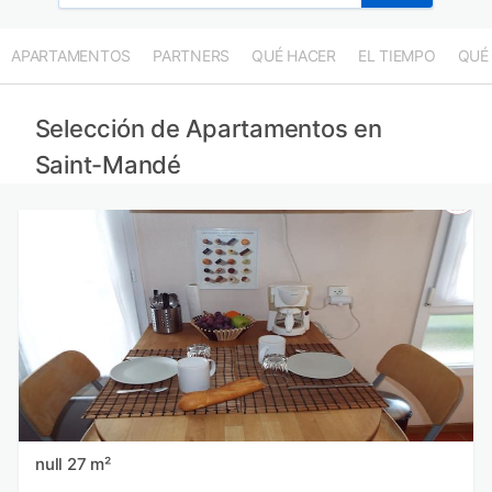
APARTAMENTOS
PARTNERS
QUÉ HACER
EL TIEMPO
QUÉ
Selección de Apartamentos en
Saint-Mandé
null 27 m²