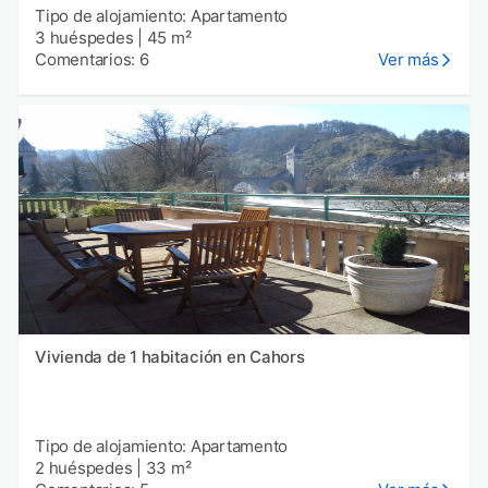
Tipo de alojamiento: Apartamento
3 huéspedes
|
45 m²
Comentarios: 6
Ver más
Vivienda de 1 habitación en Cahors
Tipo de alojamiento: Apartamento
2 huéspedes
|
33 m²