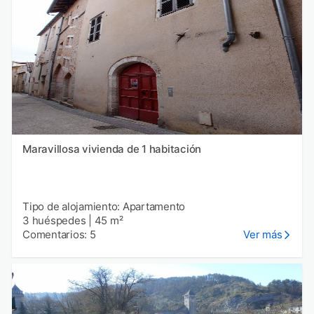
Maravillosa vivienda de 1 habitación
Tipo de alojamiento: Apartamento
3 huéspedes
|
45 m²
Comentarios: 5
Ver más