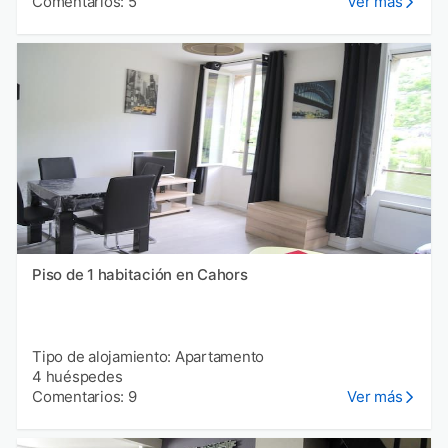
Comentarios: 5
Ver más
Piso de 1 habitación en Cahors
Tipo de alojamiento: Apartamento
4 huéspedes
Comentarios: 9
Ver más