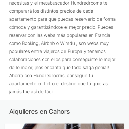
necesitas y el metabuscador Hundredrooms te
comparará los distintos precios de cada
apartamento para que puedas reservarlo de forma
cómoda y garantizándote el mejor precio. Puedes
reservar con las webs más populares en Francia
como Booking, Airbnb o Wimdu , son webs muy
populares entre viajeros de Europa y tenemos
colaboraciones con ellos para conseguirte lo mejor
de lo mejor, ¡nos encanta que todo salga genial!
Ahorra con Hundredrooms, conseguir tu
apartamento en Lot o el destino que tú quieras
jamás fue así de fácil.
Alquileres en Cahors