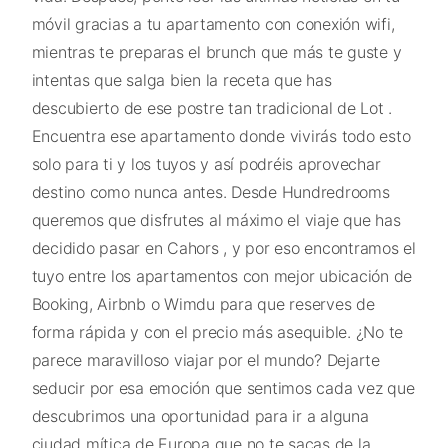
móvil gracias a tu apartamento con conexión wifi,
mientras te preparas el brunch que más te guste y
intentas que salga bien la receta que has
descubierto de ese postre tan tradicional de Lot .
Encuentra ese apartamento donde vivirás todo esto
solo para ti y los tuyos y así podréis aprovechar
destino como nunca antes. Desde Hundredrooms
queremos que disfrutes al máximo el viaje que has
decidido pasar en Cahors , y por eso encontramos el
tuyo entre los apartamentos con mejor ubicación de
Booking, Airbnb o Wimdu para que reserves de
forma rápida y con el precio más asequible. ¿No te
parece maravilloso viajar por el mundo? Dejarte
seducir por esa emoción que sentimos cada vez que
descubrimos una oportunidad para ir a alguna
ciudad mítica de Europa que no te sacas de la