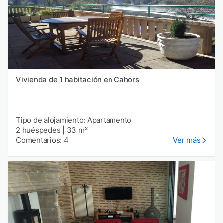
Vivienda de 1 habitación en Cahors
Tipo de alojamiento: Apartamento
2 huéspedes
|
33 m²
Comentarios: 4
Ver más