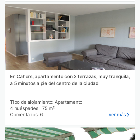
En Cahors, apartamento con 2 terrazas, muy tranquila,
a 5 minutos a pie del centro de la ciudad
Tipo de alojamiento: Apartamento
4 huéspedes
|
75 m²
Comentarios: 6
Ver más