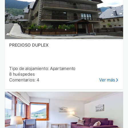
PRECIOSO DUPLEX
Tipo de alojamiento: Apartamento
8 huéspedes
Comentarios: 4
Ver más