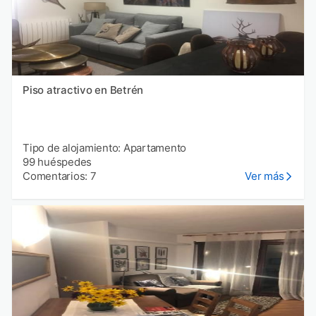
Piso atractivo en Betrén
Tipo de alojamiento: Apartamento
99 huéspedes
Comentarios: 7
Ver más