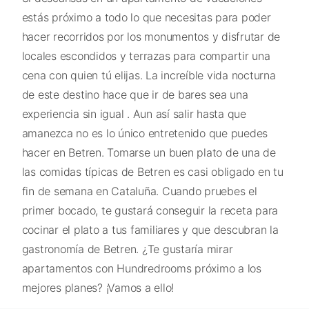
estás próximo a todo lo que necesitas para poder
hacer recorridos por los monumentos y disfrutar de
locales escondidos y terrazas para compartir una
cena con quien tú elijas. La increíble vida nocturna
de este destino hace que ir de bares sea una
experiencia sin igual . Aun así salir hasta que
amanezca no es lo único entretenido que puedes
hacer en Betren. Tomarse un buen plato de una de
las comidas típicas de Betren es casi obligado en tu
fin de semana en Cataluña. Cuando pruebes el
primer bocado, te gustará conseguir la receta para
cocinar el plato a tus familiares y que descubran la
gastronomía de Betren. ¿Te gustaría mirar
apartamentos con Hundredrooms próximo a los
mejores planes? ¡Vamos a ello!