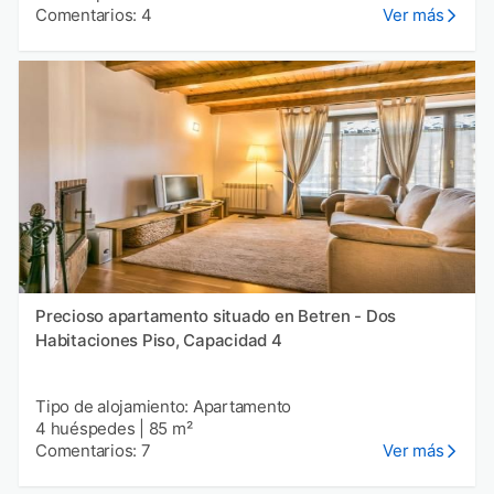
Comentarios: 4
Ver más
Precioso apartamento situado en Betren - Dos
Habitaciones Piso, Capacidad 4
Tipo de alojamiento: Apartamento
4 huéspedes
|
85 m²
Comentarios: 7
Ver más