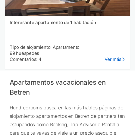
Interesante apartamento de 1 habitación
Tipo de alojamiento: Apartamento
99 huéspedes
Comentarios: 4
Ver más
Apartamentos vacacionales en
Betren
Hundredrooms busca en las más fiables páginas de
alojamiento apartamentos en Betren de partners tan
estupendos como Booking, Trip Advisor o Rentalia
para que te vayas de viaje a un precio asequible,