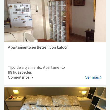
Apartamento en Betrén con balcón
Tipo de alojamiento: Apartamento
99 huéspedes
Comentarios: 7
Ver más