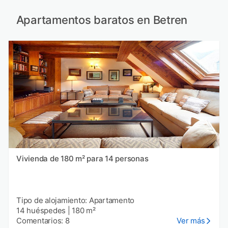
Apartamentos baratos en Betren
Vivienda de 180 m² para 14 personas
Tipo de alojamiento: Apartamento
14 huéspedes
|
180 m²
Comentarios: 8
Ver más