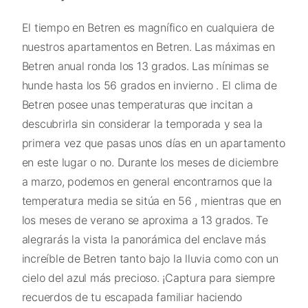
El tiempo en Betren es magnífico en cualquiera de
nuestros apartamentos en Betren. Las máximas en
Betren anual ronda los 13 grados. Las mínimas se
hunde hasta los 56 grados en invierno . El clima de
Betren posee unas temperaturas que incitan a
descubrirla sin considerar la temporada y sea la
primera vez que pasas unos días en un apartamento
en este lugar o no. Durante los meses de diciembre
a marzo, podemos en general encontrarnos que la
temperatura media se sitúa en 56 , mientras que en
los meses de verano se aproxima a 13 grados. Te
alegrarás la vista la panorámica del enclave más
increíble de Betren tanto bajo la lluvia como con un
cielo del azul más precioso. ¡Captura para siempre
recuerdos de tu escapada familiar haciendo