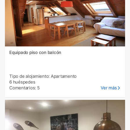
Equipado piso con balcón
Tipo de alojamiento: Apartamento
6 huéspedes
Comentarios: 5
Ver más