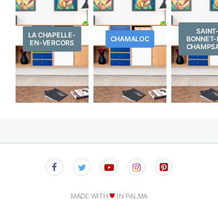
SAINT
LA CHAPELLE-
CHAMALOC
BONNET-
EN-VERCORS
CHAMPS
MADE WITH
IN PALMA