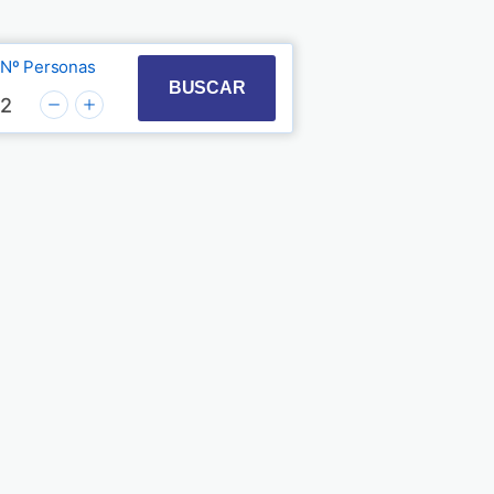
Nº Personas
t with the calendar and select a date. Press the quest
 to interact with the calendar and select a date. Pre
BUSCAR
2