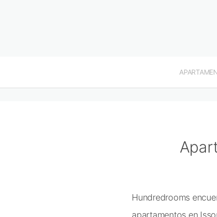
APARTAME
Apar
Hundredrooms encuentr
apartamentos en Issou