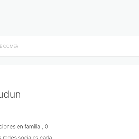
E COMER
oudun
ones en familia , 0
s redes sociales cada