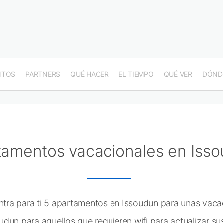
NTOS
PARTNERS
QUÉ HACER
EL TIEMPO
QUÉ VER
DÓND
tamentos vacacionales en Iss
a para ti 5 apartamentos en Issoudun para unas vacaci
dun para aquellos que requieren wifi para actualizar su