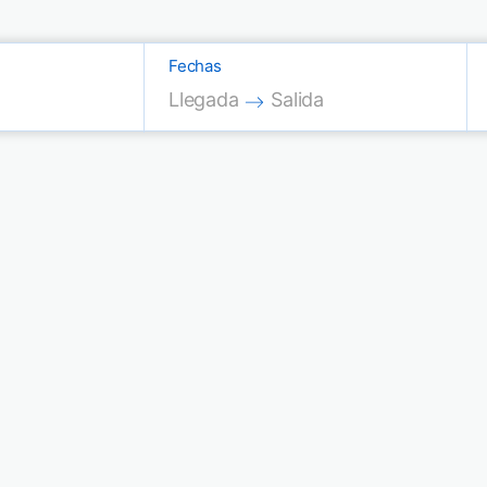
Fechas
Press the down arrow key to interac
Press the down arrow key
Llegada
Salida