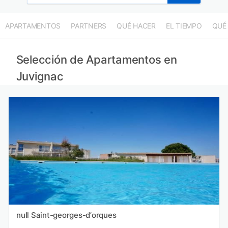
APARTAMENTOS
PARTNERS
QUÉ HACER
EL TIEMPO
QUÉ
Selección de Apartamentos en
Juvignac
null Saint-georges-dʼorques