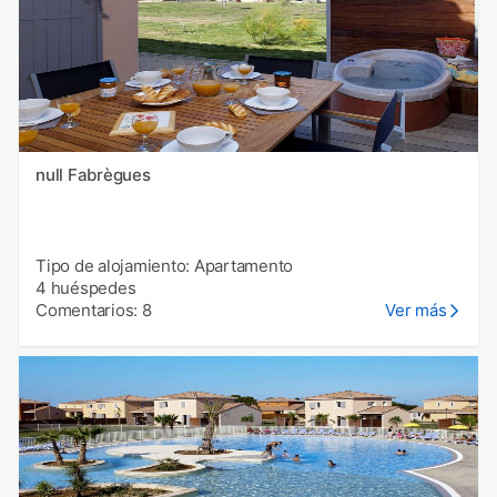
null Fabrègues
Tipo de alojamiento: Apartamento
4 huéspedes
Comentarios: 8
Ver más