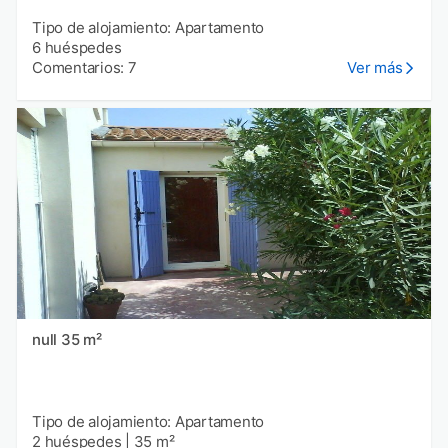
Tipo de alojamiento: Apartamento
6 huéspedes
Comentarios: 7
Ver más
null 35 m²
Tipo de alojamiento: Apartamento
2 huéspedes
|
35 m²