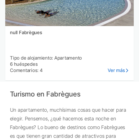
null Fabrègues
Tipo de alojamiento: Apartamento
6 huéspedes
Comentarios: 4
Ver más
Turismo en Fabrègues
Un apartamento, muchísimas cosas que hacer para
elegir. Pensemos, ¿qué hacemos esta noche en
Fabrègues? Lo bueno de destinos como Fabrègues
es que tienen gran cantidad de atractivos para