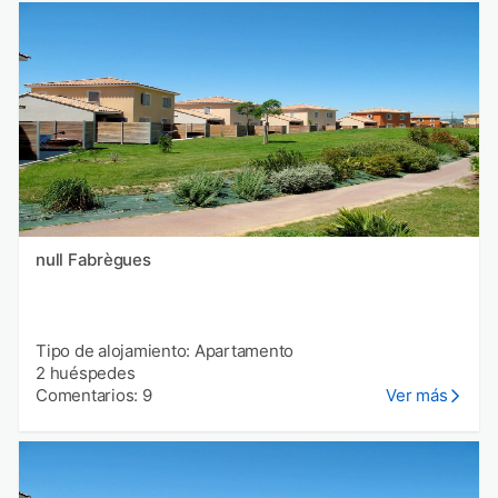
null Fabrègues
Tipo de alojamiento: Apartamento
2 huéspedes
Comentarios: 9
Ver más