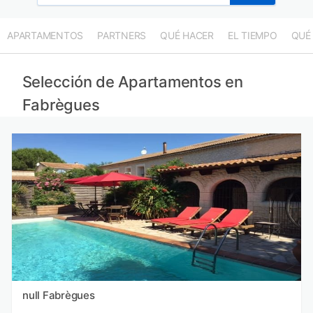
APARTAMENTOS
PARTNERS
QUÉ HACER
EL TIEMPO
QUÉ
Selección de Apartamentos en
Fabrègues
null Fabrègues