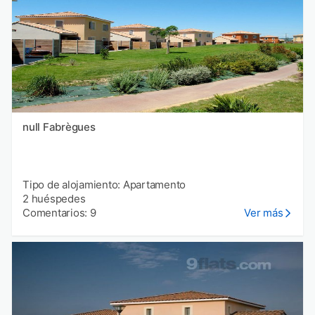
null Fabrègues
Tipo de alojamiento: Apartamento
2 huéspedes
Comentarios: 9
Ver más