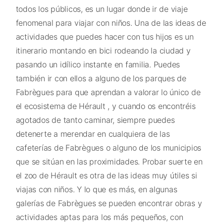
todos los públicos, es un lugar donde ir de viaje
fenomenal para viajar con niños. Una de las ideas de
actividades que puedes hacer con tus hijos es un
itinerario montando en bici rodeando la ciudad y
pasando un idílico instante en familia. Puedes
también ir con ellos a alguno de los parques de
Fabrègues para que aprendan a valorar lo único de
el ecosistema de Hérault , y cuando os encontréis
agotados de tanto caminar, siempre puedes
detenerte a merendar en cualquiera de las
cafeterías de Fabrègues o alguno de los municipios
que se sitúan en las proximidades. Probar suerte en
el zoo de Hérault es otra de las ideas muy útiles si
viajas con niños. Y lo que es más, en algunas
galerías de Fabrègues se pueden encontrar obras y
actividades aptas para los más pequeños, con