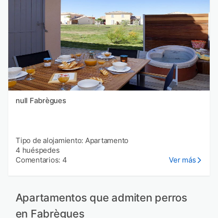
null Fabrègues
Tipo de alojamiento: Apartamento
4 huéspedes
Comentarios: 4
Ver más
Apartamentos que admiten perros
en Fabrègues