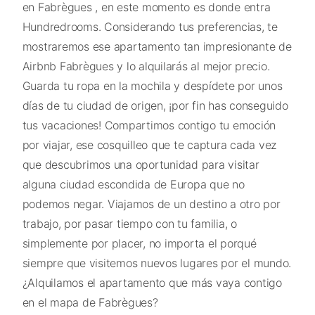
en Fabrègues , en este momento es donde entra
Hundredrooms. Considerando tus preferencias, te
mostraremos ese apartamento tan impresionante de
Airbnb Fabrègues y lo alquilarás al mejor precio.
Guarda tu ropa en la mochila y despídete por unos
días de tu ciudad de origen, ¡por fin has conseguido
tus vacaciones! Compartimos contigo tu emoción
por viajar, ese cosquilleo que te captura cada vez
que descubrimos una oportunidad para visitar
alguna ciudad escondida de Europa que no
podemos negar. Viajamos de un destino a otro por
trabajo, por pasar tiempo con tu familia, o
simplemente por placer, no importa el porqué
siempre que visitemos nuevos lugares por el mundo.
¿Alquilamos el apartamento que más vaya contigo
en el mapa de Fabrègues?