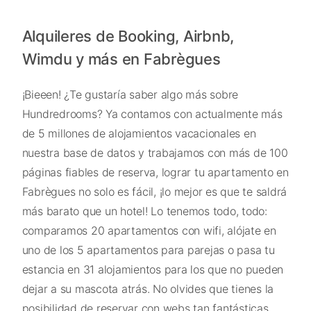
Alquileres de Booking, Airbnb,
Wimdu y más en Fabrègues
¡Bieeen! ¿Te gustaría saber algo más sobre
Hundredrooms? Ya contamos con actualmente más
de 5 millones de alojamientos vacacionales en
nuestra base de datos y trabajamos con más de 100
páginas fiables de reserva, lograr tu apartamento en
Fabrègues no solo es fácil, ¡lo mejor es que te saldrá
más barato que un hotel! Lo tenemos todo, todo:
comparamos 20 apartamentos con wifi, alójate en
uno de los 5 apartamentos para parejas o pasa tu
estancia en 31 alojamientos para los que no pueden
dejar a su mascota atrás. No olvides que tienes la
posibilidad de reservar con webs tan fantásticas