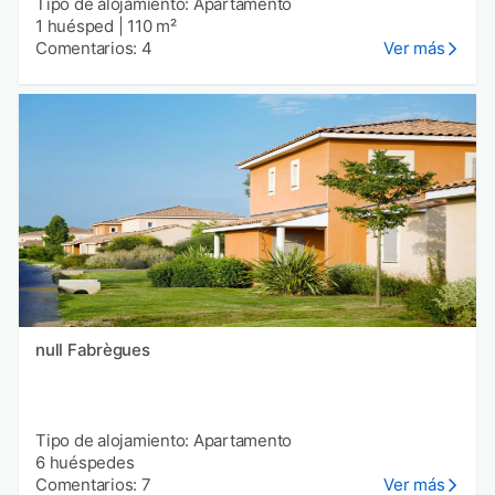
Tipo de alojamiento: Apartamento
1 huésped
|
110 m²
Comentarios: 4
Ver más
null Fabrègues
Tipo de alojamiento: Apartamento
6 huéspedes
Comentarios: 7
Ver más