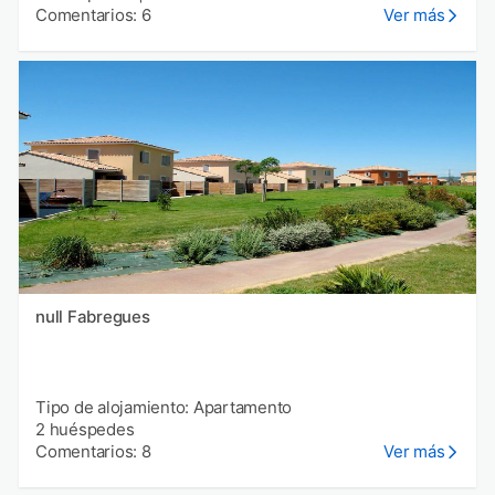
Comentarios: 6
Ver más
null Fabregues
Tipo de alojamiento: Apartamento
2 huéspedes
Comentarios: 8
Ver más