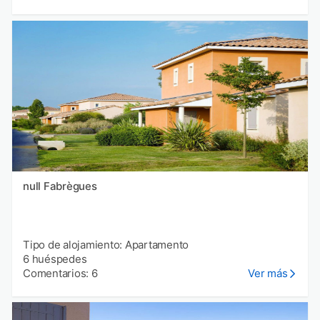
null Fabrègues
Tipo de alojamiento: Apartamento
6 huéspedes
Comentarios: 6
Ver más