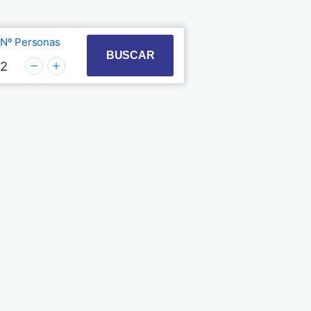
Nº Personas
t with the calendar and select a date. Press the quest
 to interact with the calendar and select a date. Pre
BUSCAR
2