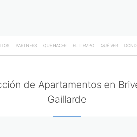
NTOS
PARTNERS
QUÉ HACER
EL TIEMPO
QUÉ VER
DÓND
cción de Apartamentos en Briv
Gaillarde