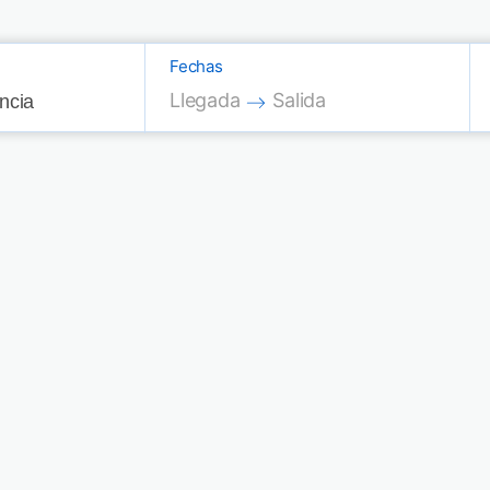
Fechas
Press the down arrow key to interac
Press the down arrow key
Llegada
Salida