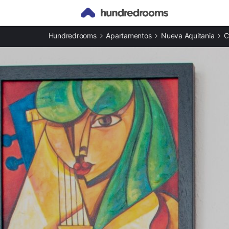
Otros tipos de alojamiento
Hundredrooms
Apartamentos
Nueva Aquitania
C
Casas rurales en Argentat
Apartamentos en Argentat