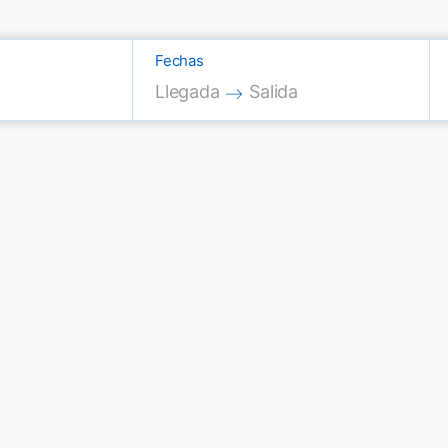
Fechas
Press the down arrow key to interac
Press the down arrow key
Llegada
Salida