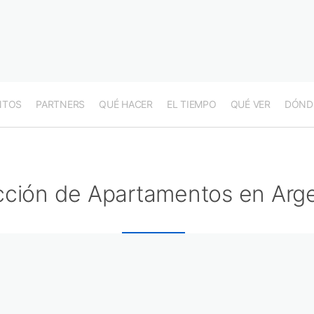
NTOS
PARTNERS
QUÉ HACER
EL TIEMPO
QUÉ VER
DÓND
cción de Apartamentos en Arg