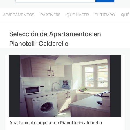
APARTAMENTOS
PARTNERS
QUÉ HACER
EL TIEMPO
QUÉ
Selección de Apartamentos en
Pianotolli-Caldarello
Apartamento popular en Pianottoli-caldarello