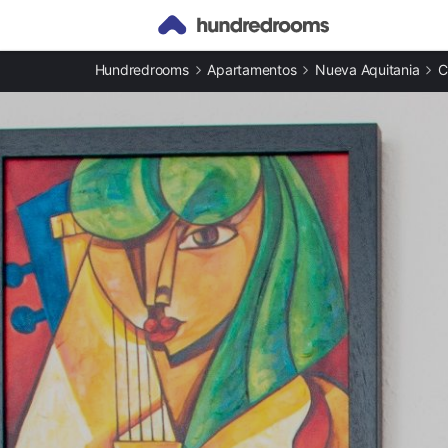
Otros tipos de alojamiento
Hundredrooms
Apartamentos
Nueva Aquitania
C
Casas rurales en Les Portes-en-Ré
Apartamentos en Les Portes-en-Ré