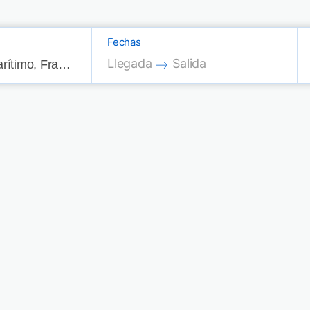
Fechas
Press the down arrow key to interac
Press the down arrow key
Llegada
Salida