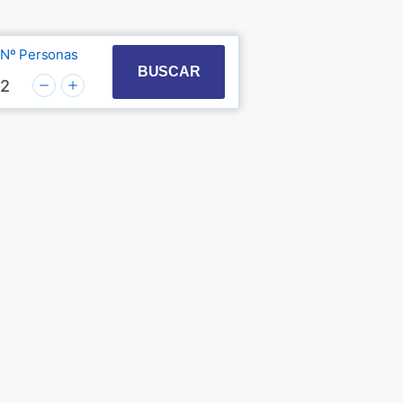
Nº Personas
t with the calendar and select a date. Press the quest
 to interact with the calendar and select a date. Pre
BUSCAR
2