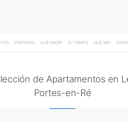
NTOS
PARTNERS
QUÉ HACER
EL TIEMPO
QUÉ VER
DÓND
lección de Apartamentos en L
Portes-en-Ré