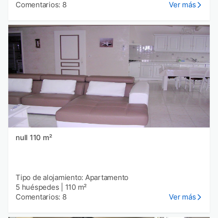
Comentarios: 8
Ver más
null 110 m²
Tipo de alojamiento: Apartamento
5 huéspedes
|
110 m²
Comentarios: 8
Ver más