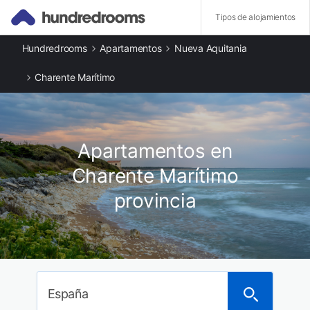
Tipos de alojamientos
Hundredrooms
Apartamentos
Nueva Aquitania
Otros tipos de alojamiento
Casas rurales en Charente Marítimo provincia
Charente Marítimo
Apartamentos en Charente Marítimo provincia
Ciudades destacadas
Apartamentos en Saintes
Apartamentos en Saujon
Apartamentos en
Apartamentos en Saint-Georges-de-Didonne
Apartamentos en Royan
Charente Marítimo
Apartamentos en Rochefort
Apartamentos en Saint-Palais-sur-Mer
provincia
Apartamentos en La Tremblade
Apartamentos en Ronce les Bains
Provincias destacadas
Apartamentos en Poitou-Charentes provincia
Apartamentos en Île-d'Aix provincia
Apartamentos en Isla de Oleron provincia
España
Apartamentos en Isla de Ré provincia