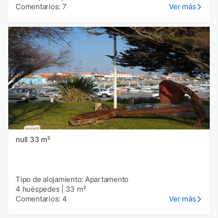
Comentarios: 7
Ver más
null 33 m²
Tipo de alojamiento: Apartamento
4 huéspedes
|
33 m²
Comentarios: 4
Ver más