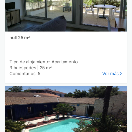
null 25 m²
Tipo de alojamiento: Apartamento
3 huéspedes
|
25 m²
Comentarios: 5
Ver más