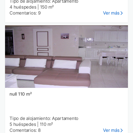
Tipo de alojamiento: Apartamento
4 huéspedes
|
150 m²
Comentarios: 9
Ver más
null 110 m²
Tipo de alojamiento: Apartamento
5 huéspedes
|
110 m²
Comentarios: 8
Ver más