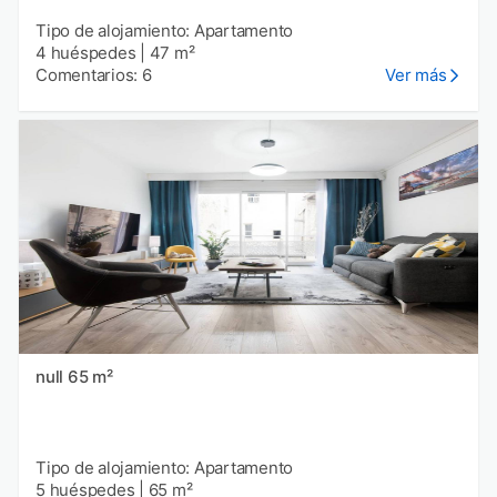
Tipo de alojamiento: Apartamento
4 huéspedes
|
47 m²
Comentarios: 6
Ver más
null 65 m²
Tipo de alojamiento: Apartamento
5 huéspedes
|
65 m²