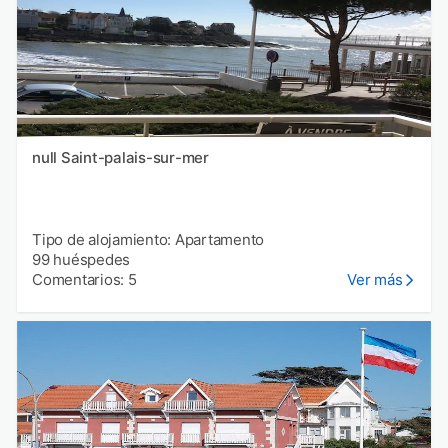
null Saint-palais-sur-mer
Tipo de alojamiento: Apartamento
99 huéspedes
Comentarios: 5
Ver más