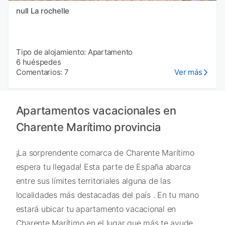
null La rochelle
Tipo de alojamiento: Apartamento
6 huéspedes
Comentarios: 7
Ver más
Apartamentos vacacionales en
Charente Marítimo provincia
¡La sorprendente comarca de Charente Marítimo
espera tu llegada! Esta parte de España abarca
entre sus límites territoriales alguna de las
localidades más destacadas del país . En tu mano
estará ubicar tu apartamento vacacional en
Charente Marítimo en el lugar que más te ayude ,