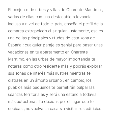
El conjunto de urbes y villas de Charente Marítimo ,
varias de ellas con una destacable relevancia
incluso a nivel de todo el país, enseña el perfil de la
comarca extrapolado al singular. justamente, esa es
una de las principales virtudes de esta zona de
España : cualquier paraje es genial para pasar unas
vacaciones en tu apartamento en Charente
Marítimo. en las urbes de mayor importancia te
notarás como otro residente más y podrás explorar
sus zonas de interés más ilustres mientras te
distraes en un ámbito urbano ; en cambio, los
pueblos más pequeños te permitirán palpar las
usanzas territoriales y será una estancia todavía
más autóctona . Te decidas por el lugar que te
decidas , no vuelvas a casa sin visitar sus edificios