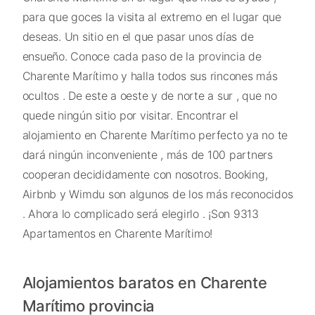
para que goces la visita al extremo en el lugar que
deseas. Un sitio en el que pasar unos días de
ensueño. Conoce cada paso de la provincia de
Charente Marítimo y halla todos sus rincones más
ocultos . De este a oeste y de norte a sur , que no
quede ningún sitio por visitar. Encontrar el
alojamiento en Charente Marítimo perfecto ya no te
dará ningún inconveniente , más de 100 partners
cooperan decididamente con nosotros. Booking,
Airbnb y Wimdu son algunos de los más reconocidos
. Ahora lo complicado será elegirlo . ¡Son 9313
Apartamentos en Charente Marítimo!
Alojamientos baratos en Charente
Marítimo provincia