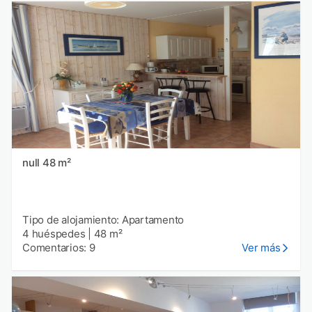
null 48 m²
Tipo de alojamiento: Apartamento
4 huéspedes
|
48 m²
Comentarios: 9
Ver más