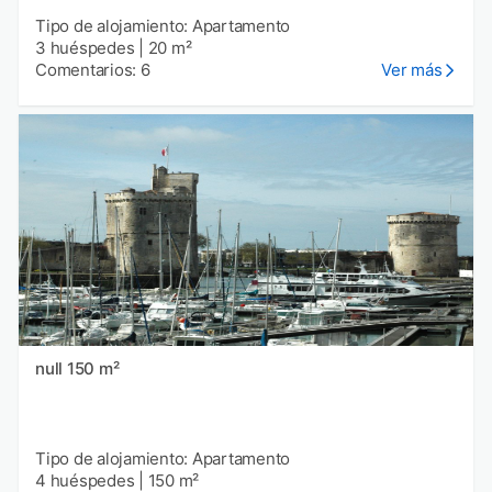
Tipo de alojamiento: Apartamento
3 huéspedes
|
20 m²
Comentarios: 6
Ver más
null 150 m²
Tipo de alojamiento: Apartamento
4 huéspedes
|
150 m²