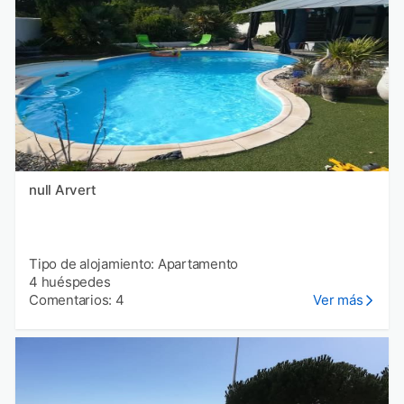
null Arvert
Tipo de alojamiento: Apartamento
4 huéspedes
Comentarios: 4
Ver más