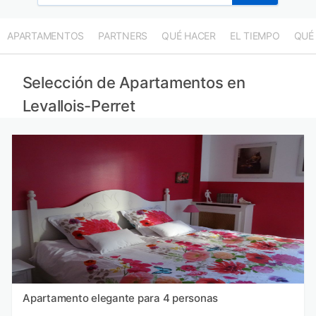
APARTAMENTOS
PARTNERS
QUÉ HACER
EL TIEMPO
QUÉ
Selección de Apartamentos en
Levallois-Perret
Apartamento elegante para 4 personas