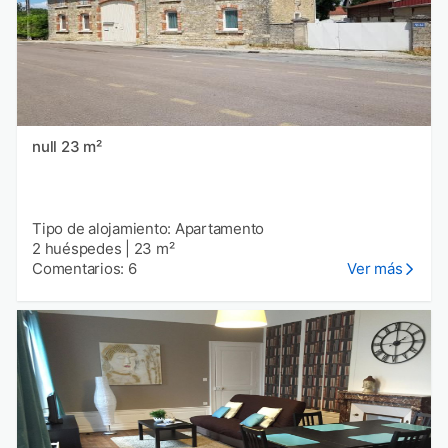
null 23 m²
Tipo de alojamiento: Apartamento
2 huéspedes
|
23 m²
Comentarios: 6
Ver más