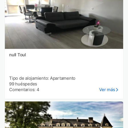
null Toul
Tipo de alojamiento: Apartamento
99 huéspedes
Comentarios: 4
Ver más