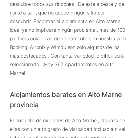
descubre todos sus rincones . De este a oeste y de
norte a sur , que no quede ningún sitio por
descubrir. Encontrar el alojamiento en Alto Marne
ideal ya no implicará ningún problema , más de 100
partners colaboran decididamente con nuestra web.
Booking, Airbnb y Wimdu son solo algunos de los
más destacados . Con tanta variedad lo difícil será
seleccionarlo . ¡Hay 367 Apartamentos en Alto
Marne!
Alojamientos baratos en Alto Marne
provincia
El conjunto de ciudades de Alto Marne , algunas de
ellas con un alto grado de vistosidad incluso a nivel
estatal, es el valor del conjunto extrapolado al