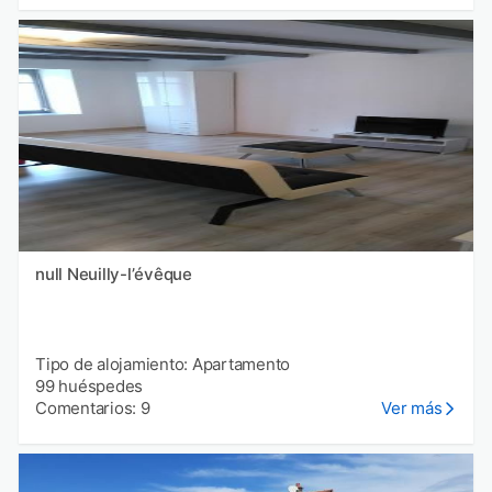
null Neuilly-lʼévêque
Tipo de alojamiento: Apartamento
99 huéspedes
Comentarios: 9
Ver más