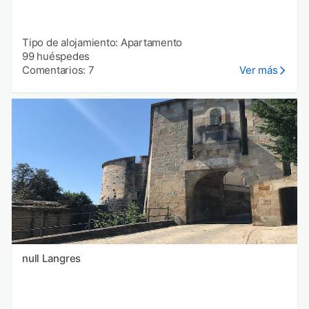
Tipo de alojamiento: Apartamento
99 huéspedes
Comentarios: 7
Ver más
null Langres