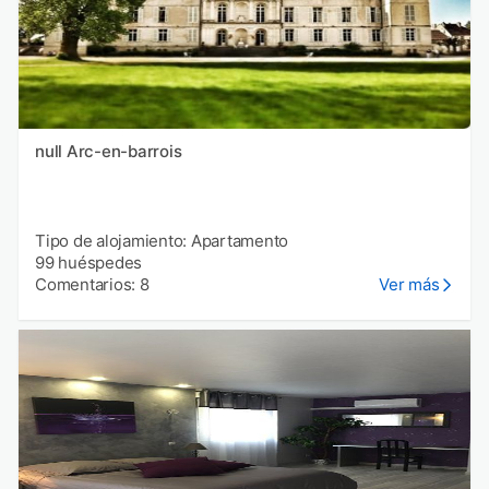
null Arc-en-barrois
Tipo de alojamiento: Apartamento
99 huéspedes
Comentarios: 8
Ver más