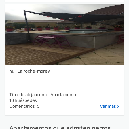
null La roche-morey
Tipo de alojamiento: Apartamento
16 huéspedes
Comentarios: 5
Ver más
Apartamentos que admiten perros