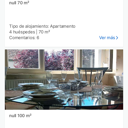
null 70 m²
Tipo de alojamiento: Apartamento
4 huéspedes
|
70 m²
Comentarios: 6
Ver más
null 100 m²