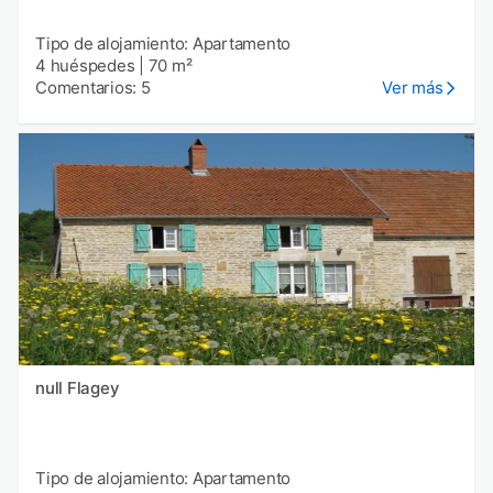
Tipo de alojamiento: Apartamento
4 huéspedes
|
70 m²
Comentarios: 5
Ver más
null Flagey
Tipo de alojamiento: Apartamento