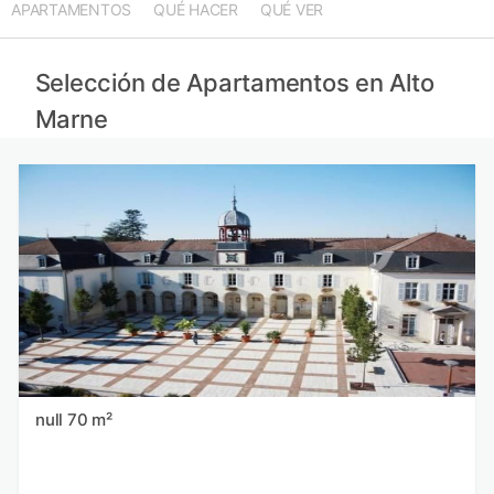
APARTAMENTOS
QUÉ HACER
QUÉ VER
Apartamentos en Meurthe y Mosela provincia
Apartamentos en Mosa provincia
Apartamentos en Yonne provincia
Selección de Apartamentos en Alto
Apartamentos en Morvan provincia
Marne
null 70 m²