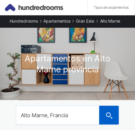
Tipos de alojamientos
Hundredrooms
Apartamentos
Gran Este
Alto Marne
Otros tipos de alojamiento
Casas rurales en Alto Marne provincia
Apartamentos en Alto Marne provincia
Ciudades destacadas
Apartamentos en Chaumont
Apartamentos en Alto
Apartamentos en Langres
Apartamentos en Bourbonne-les-Bains
Marne provincia
Apartamentos en Saint-Dizier
Apartamentos en La Couarde-sur-Mer
Apartamentos en Meschers-sur-Gironde
Apartamentos en Vaux-sur-Mer
Apartamentos en Le Bouscat
Provincias destacadas
Apartamentos en Aube provincia
Alto Marne, Francia
Apartamentos en Côte-d'Or provincia
Apartamentos en Alto Saona provincia
Apartamentos en Vosgos provincia