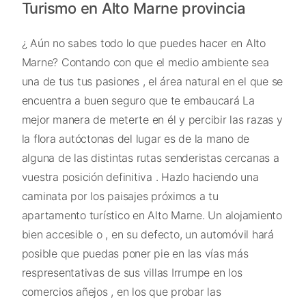
Turismo en Alto Marne provincia
¿ Aún no sabes todo lo que puedes hacer en Alto
Marne? Contando con que el medio ambiente sea
una de tus tus pasiones , el área natural en el que se
encuentra a buen seguro que te embaucará La
mejor manera de meterte en él y percibir las razas y
la flora autóctonas del lugar es de la mano de
alguna de las distintas rutas senderistas cercanas a
vuestra posición definitiva . Hazlo haciendo una
caminata por los paisajes próximos a tu
apartamento turístico en Alto Marne. Un alojamiento
bien accesible o , en su defecto, un automóvil hará
posible que puedas poner pie en las vías más
respresentativas de sus villas Irrumpe en los
comercios añejos , en los que probar las