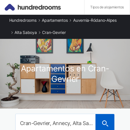
Tipos de alojamientos
Hundredrooms
Apartamentos
Auvernia-Ródano-Alpes
Otros tipos de alojamiento
Casas rurales en Cran-Gevrier
Alta Saboya
Cran-Gevrier
Apartamentos en Cran-Gevrier
Ciudades destacadas
Apartamentos en Meythet
Apartamentos en Annecy
Apartamentos en Metz-Tessy
Apartamentos en Cran-
Apartamentos en Poisy
Apartamentos en Pringy
Gevrier
Apartamentos en Argonay
Apartamentos en Sévrier
Apartamentos en Veyrier-du-Lac
Cran-Gevrier, Annecy, Alta Saboya, Francia