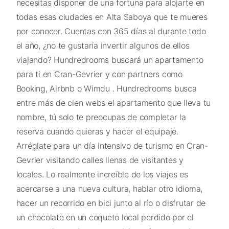
necesitas disponer de una fortuna para alojarte en
todas esas ciudades en Alta Saboya que te mueres
por conocer. Cuentas con 365 días al durante todo
el año, ¿no te gustaría invertir algunos de ellos
viajando? Hundredrooms buscará un apartamento
para ti en Cran-Gevrier y con partners como
Booking, Airbnb o Wimdu . Hundredrooms busca
entre más de cien webs el apartamento que lleva tu
nombre, tú solo te preocupas de completar la
reserva cuando quieras y hacer el equipaje.
Arréglate para un día intensivo de turismo en Cran-
Gevrier visitando calles llenas de visitantes y
locales. Lo realmente increíble de los viajes es
acercarse a una nueva cultura, hablar otro idioma,
hacer un recorrido en bici junto al río o disfrutar de
un chocolate en un coqueto local perdido por el