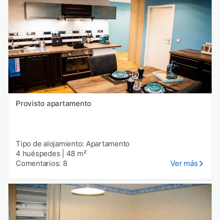
Provisto apartamento
Tipo de alojamiento: Apartamento
4 huéspedes
|
48 m²
Comentarios: 8
Ver más