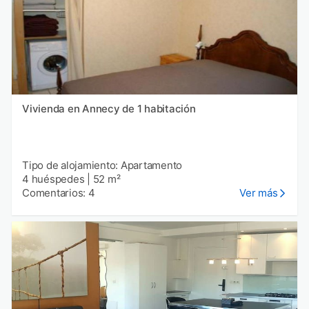
Vivienda en Annecy de 1 habitación
Tipo de alojamiento: Apartamento
4 huéspedes
|
52 m²
Comentarios: 4
Ver más