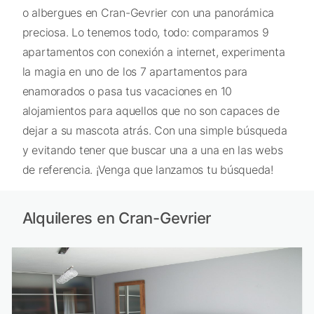
o albergues en Cran-Gevrier con una panorámica
preciosa. Lo tenemos todo, todo: comparamos 9
apartamentos con conexión a internet, experimenta
la magia en uno de los 7 apartamentos para
enamorados o pasa tus vacaciones en 10
alojamientos para aquellos que no son capaces de
dejar a su mascota atrás. Con una simple búsqueda
y evitando tener que buscar una a una en las webs
de referencia. ¡Venga que lanzamos tu búsqueda!
Alquileres en Cran-Gevrier