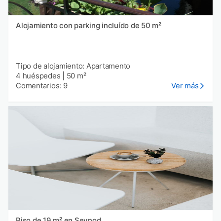
Alojamiento con parking incluído de 50 m²
Tipo de alojamiento: Apartamento
4 huéspedes
|
50 m²
Comentarios: 9
Ver más
Piso de 19 m² en Seynod