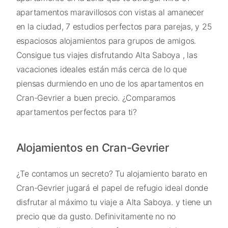
apartamentos maravillosos con vistas al amanecer
en la ciudad, 7 estudios perfectos para parejas, y 25
espaciosos alojamientos para grupos de amigos.
Consigue tus viajes disfrutando Alta Saboya , las
vacaciones ideales están más cerca de lo que
piensas durmiendo en uno de los apartamentos en
Cran-Gevrier a buen precio. ¿Comparamos
apartamentos perfectos para ti?
Alojamientos en Cran-Gevrier
¿Te contamos un secreto? Tu alojamiento barato en
Cran-Gevrier jugará el papel de refugio ideal donde
disfrutar al máximo tu viaje a Alta Saboya. y tiene un
precio que da gusto. Definivitamente no no