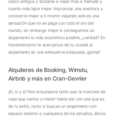
casco antiguo y lanzarse a viajar más a menudo y
cuanto más lejos mejor. Improvisar una aventura y
conocerte mejor a ti mismo viajando solo es una
sensación que no se paga con todo el oro del
mundo, sin embargo mejor si conseguimos un
alojamiento lo más económico posible, ¿verdad? En
Hundredrooms te acercamos de tu ciudad al
alojamiento en una exhaustiva búsqueda, ¡genial!
Alquileres de Booking, Wimdu,
Airbnb y más en Cran-Gevrier
¡Sí, sí y sí! Nos entusiasma tanto que te marches de
viaje que vamos a insistir hasta dar con ese que es
de tu estilo, tanto si buscas un alojamiento con
espacio exterior o cualquiera de los estudios, áticos