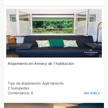
Alojamiento en Annecy de 1 habitación
Tipo de alojamiento: Apartamento
2 huéspedes
Comentarios: 8
Ver más