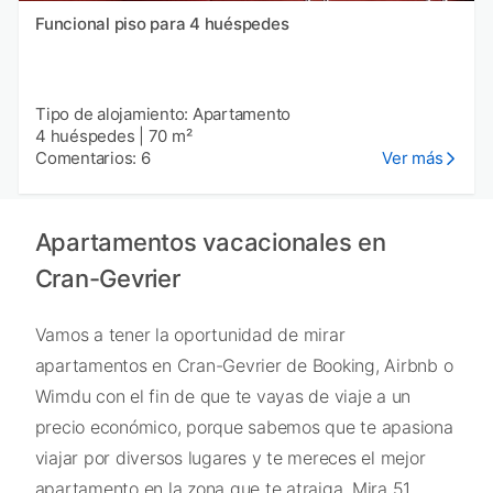
Funcional piso para 4 huéspedes
Tipo de alojamiento: Apartamento
4 huéspedes
|
70 m²
Comentarios: 6
Ver más
Apartamentos vacacionales en
Cran-Gevrier
Vamos a tener la oportunidad de mirar
apartamentos en Cran-Gevrier de Booking, Airbnb o
Wimdu con el fin de que te vayas de viaje a un
precio económico, porque sabemos que te apasiona
viajar por diversos lugares y te mereces el mejor
apartamento en la zona que te atraiga. Mira 51