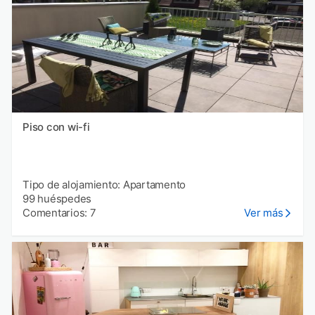
Piso con wi-fi
Tipo de alojamiento: Apartamento
99 huéspedes
Comentarios: 7
Ver más