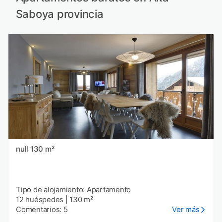
Saboya provincia
null 130 m²
Tipo de alojamiento: Apartamento
12 huéspedes
|
130 m²
Comentarios: 5
Ver más