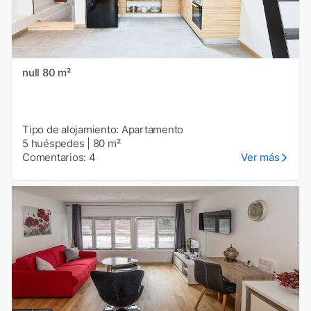
null 80 m²
Tipo de alojamiento: Apartamento
5 huéspedes
|
80 m²
Comentarios: 4
Ver más