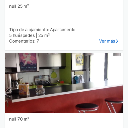
null 25 m²
Tipo de alojamiento: Apartamento
5 huéspedes
|
25 m²
Comentarios: 7
Ver más
null 70 m²