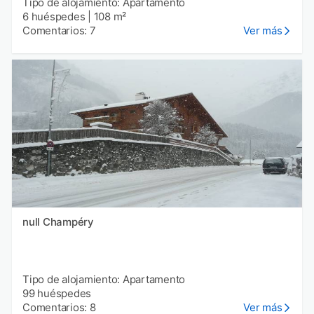
Tipo de alojamiento: Apartamento
6 huéspedes
|
108 m²
Comentarios: 7
Ver más
null Champéry
Tipo de alojamiento: Apartamento
99 huéspedes
Comentarios: 8
Ver más