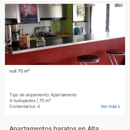
null 70 m²
Tipo de alojamiento: Apartamento
4 huéspedes
|
70 m²
Comentarios: 4
Ver más
Apartamentos baratos en Alta