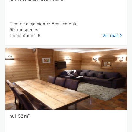
Tipo de alojamiento: Apartamento
99 huéspedes
Comentarios: 6
Ver más
null 52 m²