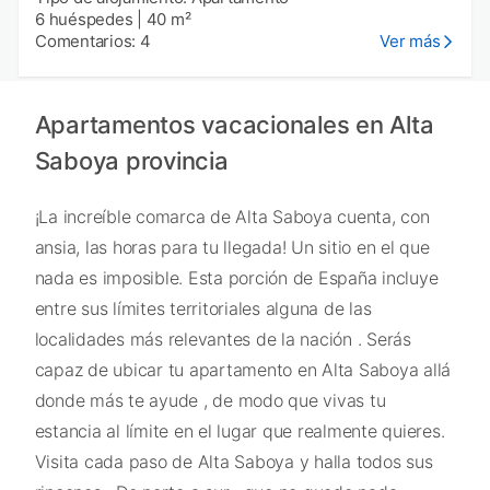
6 huéspedes
|
40 m²
Comentarios: 4
Ver más
Apartamentos vacacionales en Alta
Saboya provincia
¡La increíble comarca de Alta Saboya cuenta, con
ansia, las horas para tu llegada! Un sitio en el que
nada es imposible. Esta porción de España incluye
entre sus límites territoriales alguna de las
localidades más relevantes de la nación . Serás
capaz de ubicar tu apartamento en Alta Saboya allá
donde más te ayude , de modo que vivas tu
estancia al límite en el lugar que realmente quieres.
Visita cada paso de Alta Saboya y halla todos sus