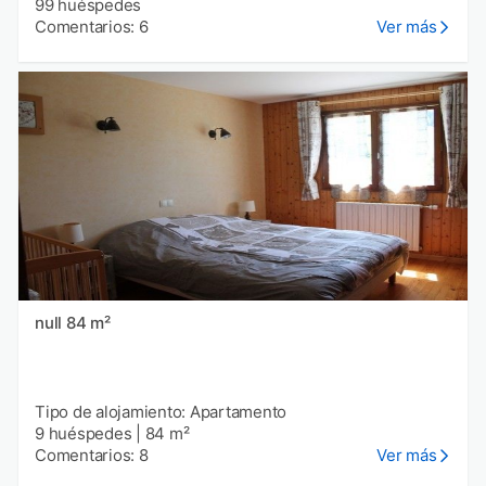
99 huéspedes
Comentarios: 6
Ver más
null 84 m²
Tipo de alojamiento: Apartamento
9 huéspedes
|
84 m²
Comentarios: 8
Ver más