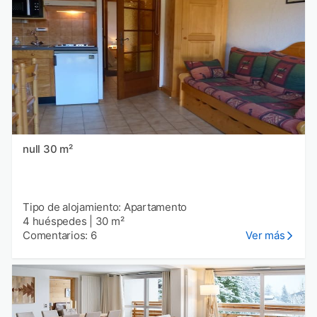
null 30 m²
Tipo de alojamiento: Apartamento
4 huéspedes
|
30 m²
Comentarios: 6
Ver más