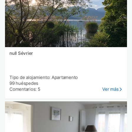
null Sévrier
Tipo de alojamiento: Apartamento
99 huéspedes
Comentarios: 5
Ver más