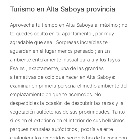
Turismo en Alta Saboya provincia
Aprovecha tu tiempo en Alta Saboya al máximo ; no
te quedes oculto en tu apartamento , por muy
agradable que sea . Sorpresas increíbles te
aguardan en el lugar menos pensado ; en un
ambiente enteramente inusual para ti y los tuyos .
Esa es , exactamente, una de las grandes
alternativas de ocio que hacer en Alta Saboya:
examinar en primera persona el medio ambiente del
emplazamiento en que te acomodes. No
desperdicies la ocasión de descubrir las razas y la
vegetación autóctonas de sus proximidades. Tanto
si es en el exterior o en el interior de sus bellísimos
parques naturales autóctonos , podría valerte
cualquiera los recorridos senderistas de la zona con