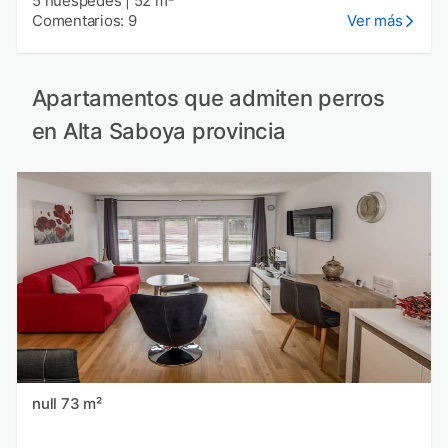
5 huéspedes
|
52 m²
Comentarios: 9
Ver más
Apartamentos que admiten perros
en Alta Saboya provincia
null 73 m²