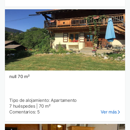
null 70 m²
Tipo de alojamiento: Apartamento
7 huéspedes
|
70 m²
Comentarios: 5
Ver más