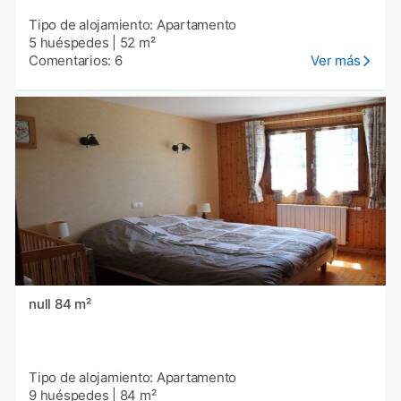
Tipo de alojamiento: Apartamento
5 huéspedes
|
52 m²
Comentarios: 6
Ver más
null 84 m²
Tipo de alojamiento: Apartamento
9 huéspedes
|
84 m²