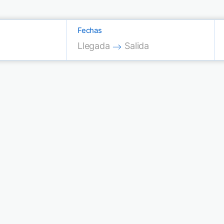
Fechas
Press the down arrow key to interac
Press the down arrow key
Llegada
Salida