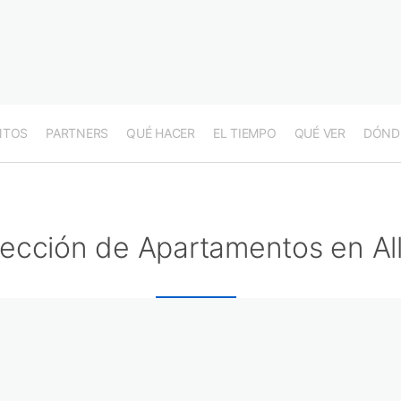
NTOS
PARTNERS
QUÉ HACER
EL TIEMPO
QUÉ VER
DÓND
lección de Apartamentos en Al