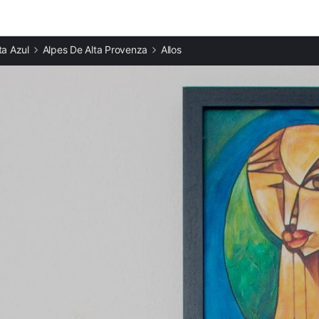
Ciudades destacadas
a Azul
Alpes De Alta Provenza
Allos
Apartamentos en Colmars
Apartamentos en La Foux d'Allos
Apartamentos en Pra Loup
Apartamentos en Jausiers
Apartamentos en Sauze
Apartamentos en Saint-Étienne-de-Tinée
Apartamentos en Auron
Apartamentos en Seyne