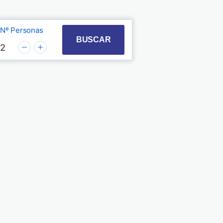
Nº Personas
t with the calendar and select a date. Press the quest
 to interact with the calendar and select a date. Pre
BUSCAR
2