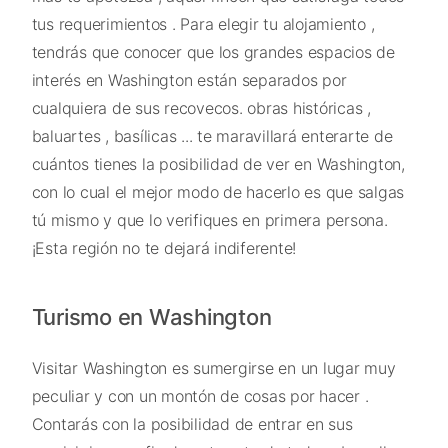
tus requerimientos . Para elegir tu alojamiento ,
tendrás que conocer que los grandes espacios de
interés en Washington están separados por
cualquiera de sus recovecos. obras históricas ,
baluartes , basílicas ... te maravillará enterarte de
cuántos tienes la posibilidad de ver en Washington,
con lo cual el mejor modo de hacerlo es que salgas
tú mismo y que lo verifiques en primera persona.
¡Esta región no te dejará indiferente!
Turismo en Washington
Visitar Washington es sumergirse en un lugar muy
peculiar y con un montón de cosas por hacer .
Contarás con la posibilidad de entrar en sus