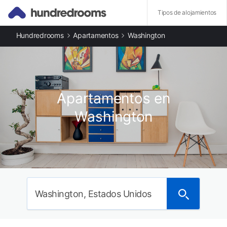
Tipos de alojamientos
Hundredrooms
Apartamentos
Washington
Otros tipos de alojamiento
Casas rurales en Washington
Apartamentos en Washington
Provincias destacadas
Apartamentos en Condado de King provincia
Apartamentos en
Apartamentos en Distrito de Columbia provincia
Apartamentos en Sylt provincia
Washington
Apartamentos en Amrum provincia
Apartamentos en Borkum provincia
Apartamentos en Juist provincia
Apartamentos en Norderney provincia
Apartamentos en Schleswig Meridional provincia
Comunidades destacadas
Apartamentos en Oregón
Washington, Estados Unidos
Apartamentos en Columbia Británica
Apartamentos en Nevada
Apartamentos en Yosemite