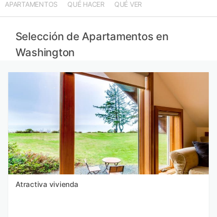
APARTAMENTOS
QUÉ HACER
QUÉ VER
Apartamentos en California
Apartamentos en Colorado
Apartamentos en Nuevo México
Selección de Apartamentos en
Apartamentos en Alaska
Washington
Atractiva vivienda