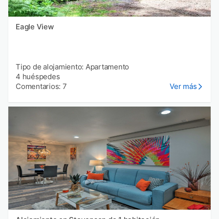
Eagle View
Tipo de alojamiento: Apartamento
4 huéspedes
Comentarios: 7
Ver más