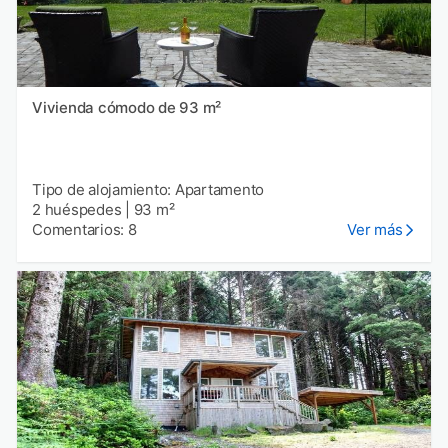
Vivienda cómodo de 93 m²
Tipo de alojamiento: Apartamento
2 huéspedes
|
93 m²
Comentarios: 8
Ver más