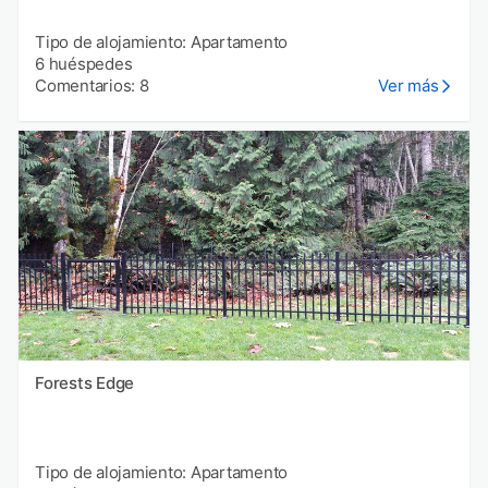
Tipo de alojamiento: Apartamento
6 huéspedes
Comentarios: 8
Ver más
Forests Edge
Tipo de alojamiento: Apartamento