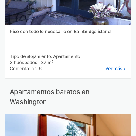
Piso con todo lo necesario en Bainbridge island
Tipo de alojamiento: Apartamento
3 huéspedes
|
37 m²
Comentarios: 6
Ver más
Apartamentos baratos en
Washington