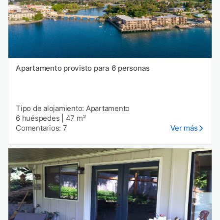
Apartamento provisto para 6 personas
Tipo de alojamiento: Apartamento
6 huéspedes
|
47 m²
Comentarios: 7
Ver más