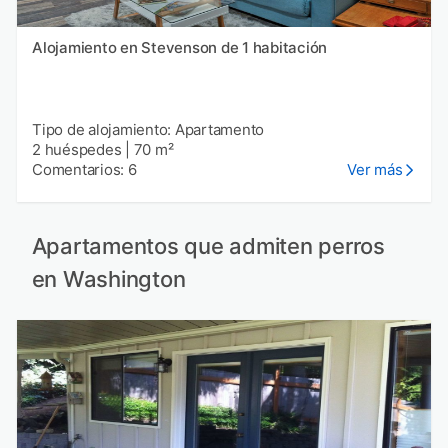
Alojamiento en Stevenson de 1 habitación
Tipo de alojamiento: Apartamento
2 huéspedes
|
70 m²
Comentarios: 6
Ver más
Apartamentos que admiten perros
en Washington