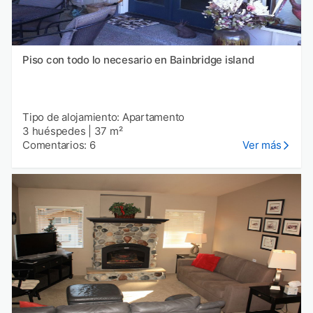
Piso con todo lo necesario en Bainbridge island
Tipo de alojamiento: Apartamento
3 huéspedes
|
37 m²
Comentarios: 6
Ver más