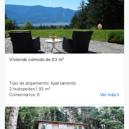
Vivienda cómodo de 93 m²
Tipo de alojamiento: Apartamento
2 huéspedes
|
93 m²
Comentarios: 8
Ver más