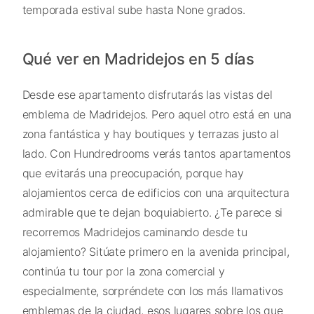
temporada estival sube hasta None grados.
Qué ver en Madridejos en 5 días
Desde ese apartamento disfrutarás las vistas del
emblema de Madridejos. Pero aquel otro está en una
zona fantástica y hay boutiques y terrazas justo al
lado. Con Hundredrooms verás tantos apartamentos
que evitarás una preocupación, porque hay
alojamientos cerca de edificios con una arquitectura
admirable que te dejan boquiabierto. ¿Te parece si
recorremos Madridejos caminando desde tu
alojamiento? Sitúate primero en la avenida principal,
continúa tu tour por la zona comercial y
especialmente, sorpréndete con los más llamativos
emblemas de la ciudad, esos lugares sobre los que