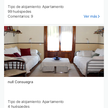
Tipo de alojamiento: Apartamento
99 huéspedes
Comentarios: 9
Ver más
null Consuegra
Tipo de alojamiento: Apartamento
4 huéspedes