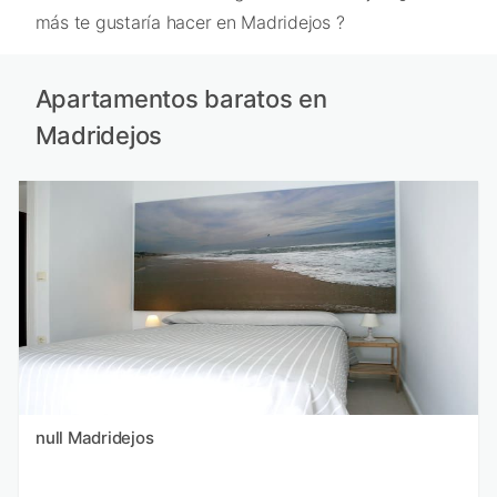
más te gustaría hacer en Madridejos ?
Apartamentos baratos en
Madridejos
null Madridejos