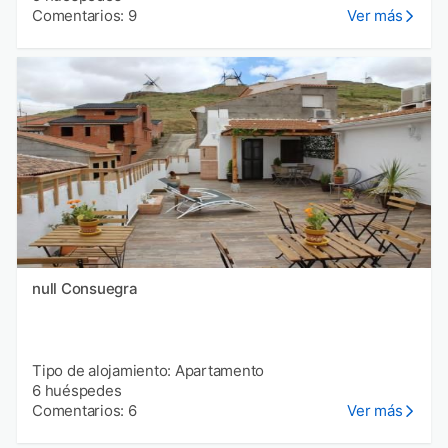
Comentarios: 9
Ver más
null Consuegra
Tipo de alojamiento: Apartamento
6 huéspedes
Comentarios: 6
Ver más