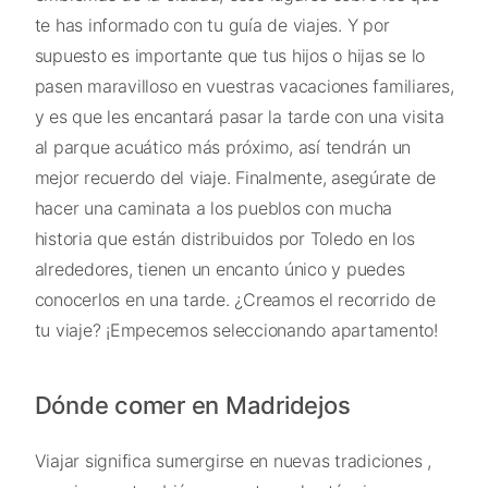
te has informado con tu guía de viajes. Y por
supuesto es importante que tus hijos o hijas se lo
pasen maravilloso en vuestras vacaciones familiares,
y es que les encantará pasar la tarde con una visita
al parque acuático más próximo, así tendrán un
mejor recuerdo del viaje. Finalmente, asegúrate de
hacer una caminata a los pueblos con mucha
historia que están distribuidos por Toledo en los
alrededores, tienen un encanto único y puedes
conocerlos en una tarde. ¿Creamos el recorrido de
tu viaje? ¡Empecemos seleccionando apartamento!
Dónde comer en Madridejos
Viajar significa sumergirse en nuevas tradiciones ,