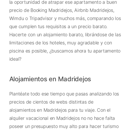
la oportunidad de atrapar ese apartamento a buen
precio de Booking Madridejos, Airbnb Madridejos,
Wimdu o Tripadvisor y muchos más, comparando los
que cumplen tus requisitos a un precio barato.
Hacerte con un alojamiento barato, librándose de las
limitaciones de los hoteles, muy agradable y con
piscina es posible, ¿buscamos ahora tu apartamento
ideal?
Alojamientos en Madridejos
Plantéate todo ese tiempo que pasas analizando los
precios de cientos de webs distintas de
alojamientos en Madridejos para tu viaje. Con el
alquiler vacacional en Madridejos no no hace falta
poseer un presupuesto muy alto para hacer turismo